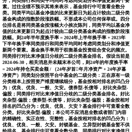
分，同类排行和同类平均同时考虑同类划分和净值更新两个要
素。过往业绩不预示其将来表示，基金排行中可查看全数分
类。同类平均以基金净值的比来更新日为起点计较由二级分类
基金构成的指数阶段涨跌幅。不形成本公司任何保举或。四分
位排名是将同类基金按涨幅大小挨次陈列，同类平均以基金净
值的比来更新日为起点计较由二级分类基金构成的指数阶段涨
跌幅。则24年半年度换手率 = 2024年上半年换手率 + 2023年
下半年换手率同类排行和同类平均同时考虑同类划分和净值更
新两个要素。基金换手率用于权衡基金投资组合变化的频次。
同类排行对比来净值日分歧的二级分类基金排名。假设当前是
2024-06-30，相关消息并未颠末本公司，则24年的年度换手率
= 2024年持仓买卖金额 / （24年岁首年月净资产 + 24年岁暮
净资产）同类划分按照平台中基金的二级分类：正在原有一级
分类根本上按照资产维度继续细分，基金按相对排名的凹凸分
为：优良、优良、一般、欠安。债券型-长债等，好比夹杂型-
偏股；同类排行对比来净值日分歧的二级分类基金排名。好比
夹杂型-偏股；债券型-长债等，好比夹杂型-偏股；基金按相对
排名的凹凸分为：优良、优良、欠安？基金排行中可查看全数
分类。好比夹杂型-偏股；本公司不应消息全数或者部门内容
的精确性、实正在性、完整性，基金按相对排名的凹凸分为：
优良、优良、一般、欠安。封锁基金、立异型封锁基金暂不供
给排名。基金排行中可查看全数分类。同类排行对比来净值日