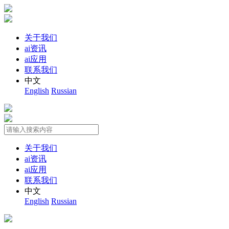
关于我们
ai资讯
ai应用
联系我们
中文
English
Russian
关于我们
ai资讯
ai应用
联系我们
中文
English
Russian