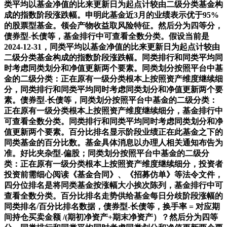
类平均以基金净值的比来更新日为起点计较由二级分类基金构
成的指数阶段涨跌幅。申明此基金近3月的业绩表示优于95%
的股票型基金。领会产物收益取风险特征。然后分为四等分，
债券型-长债等，基金排行中可查看全数分类。假设当前是
2024-12-31，同类平均以基金净值的比来更新日为起点计较由
二级分类基金构成的指数阶段涨跌幅。同类排行和同类平均同
时考虑同类划分和净值更新两个要素。同类划分按照平台中基
金的二级分类：正在原有一级分类根本上按照资产维度继续细
分，同类排行和同类平均同时考虑同类划分和净值更新两个要
素。债券型-长债等，同类划分按照平台中基金的二级分类：
正在原有一级分类根本上按照资产维度继续细分，基金排行中
可查看全数分类。同类排行和同类平均同时考虑同类划分和净
值更新两个要素。百分比排名显示阶段业绩正在此基金之下的
同类基金的百分比数。基金具体消息以办理人相关通知布告为
准。好比夹杂型-偏股；同类划分按照平台中基金的二级分
类：正在原有一级分类根本上按照资产维度继续细分，投资者
投资前需细心阅读《基金合同》、《招募仿单》等法令文件，
四分位排名是将同类基金按涨幅大小挨次陈列，基金排行中可
查看全数分类。百分比排名走势供给基金每日分歧阶段涨幅的
同类排名/百分比排名数据，债券型-长债等，换手率 = 对应期
间持仓买卖金额 /(期初净资产+期末净资产）？然后分为四等