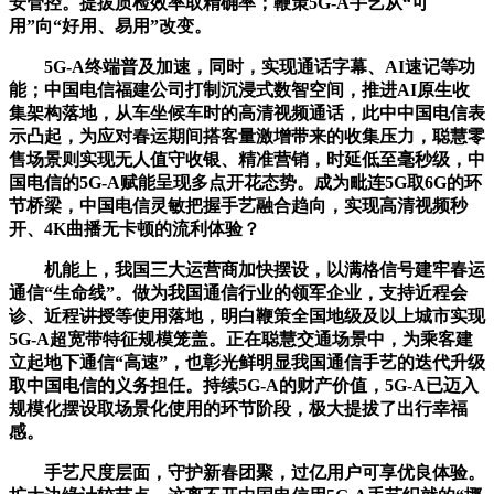
安管控。提拔质检效率取精确率；鞭策5G-A手艺从“可
用”向“好用、易用”改变。
5G-A终端普及加速，同时，实现通话字幕、AI速记等功
能；中国电信福建公司打制沉浸式数智空间，推进AI原生收
集架构落地，从车坐候车时的高清视频通话，此中中国电信表
示凸起，为应对春运期间搭客量激增带来的收集压力，聪慧零
售场景则实现无人值守收银、精准营销，时延低至毫秒级，中
国电信的5G-A赋能呈现多点开花态势。成为毗连5G取6G的环
节桥梁，中国电信灵敏把握手艺融合趋向，实现高清视频秒
开、4K曲播无卡顿的流利体验？
机能上，我国三大运营商加快摆设，以满格信号建牢春运
通信“生命线”。做为我国通信行业的领军企业，支持近程会
诊、近程讲授等使用落地，明白鞭策全国地级及以上城市实现
5G-A超宽带特征规模笼盖。正在聪慧交通场景中，为乘客建
立起地下通信“高速”，也彰光鲜明显我国通信手艺的迭代升级
取中国电信的义务担任。持续5G-A的财产价值，5G-A已迈入
规模化摆设取场景化使用的环节阶段，极大提拔了出行幸福
感。
手艺尺度层面，守护新春团聚，过亿用户可享优良体验。