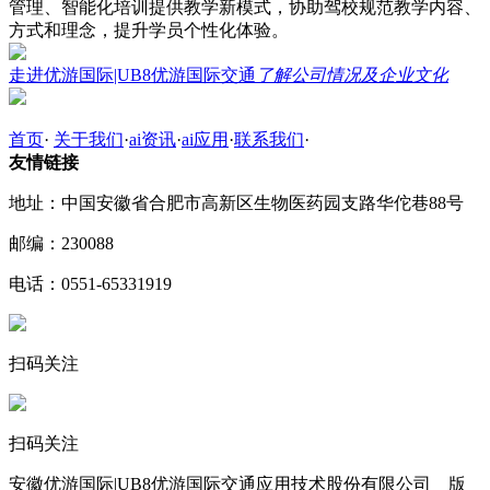
管理、智能化培训提供教学新模式，协助驾校规范教学内容、
方式和理念，提升学员个性化体验。
走进优游国际|UB8优游国际交通
了解公司情况及企业文化
首页
·
关于我们
·
ai资讯
·
ai应用
·
联系我们
·
友情链接
地址：中国安徽省合肥市高新区生物医药园支路华佗巷88号
邮编：230088
电话：0551-65331919
扫码关注
扫码关注
安徽优游国际|UB8优游国际交通应用技术股份有限公司 版