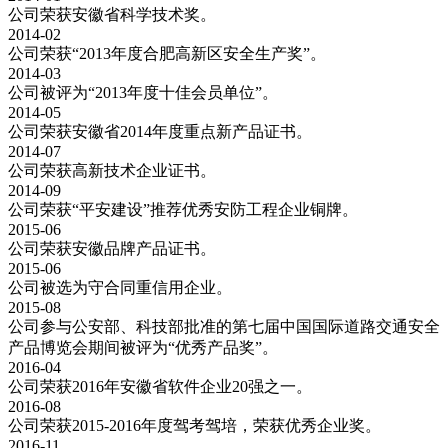
公司荣获安徽省科学技术奖。
2014-02
公司荣获“2013年度合肥高新区安全生产奖”。
2014-03
公司被评为“2013年度十佳会员单位”。
2014-05
公司荣获安徽省2014年度重点新产品证书。
2014-07
公司荣获高新技术企业证书。
2014-09
公司荣获“平安建设”推荐优秀安防工程企业铜牌。
2015-06
公司荣获安徽品牌产品证书。
2015-06
公司被选为守合同重信用企业。
2015-08
公司参与公安部、科技部批准的第七届中国国际道路交通安全
产品博览会期间被评为“优秀产品奖”。
2016-04
公司荣获2016年安徽省软件企业20强之一。
2016-08
公司荣获2015-2016年度驾考驾培，荣获优秀企业奖。
2016-11