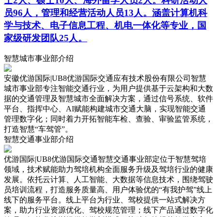
士2人、硕士10人、海外留学人员2人。科研活动人
员96人，管理和经营活动人员13人。涵盖计算机科
学与技术、电子信息工程、机电一体化等专业，国
家级研发团队25人。
智慧城市事业部介绍
安徽优游国际|UB8优游国际交通应有技术股份有限公司智慧
城市事业部专注智能交通行业，为用户提供基于云架构和大数
据的交通管理及智慧城市全面解决方案，通过信号系统、软件
平台、指挥中心、AI赋能构建城市交通大脑，实现智能交通
管理数字化；同时着力开拓智能车检、查验、审验监管系统，
打造智慧“车驾管”。
智慧交通事业部介绍
优游国际|UB8优游国际交通智慧交通事业部定位于智慧驾培
领域，技术赋能助力驾培机构全面服务升级及驾培行业的健康
发展。依托云计算、人工智能、大数据等信息技术，围绕驾驶
员培训流程，打造服务质量高、用户体验优的“有我护驾”线上
线下的服务平台。线上平台为行业、驾校提供一站式解决方
案，助力行业资源优化、驾校规范管理；线下产品通过数字化