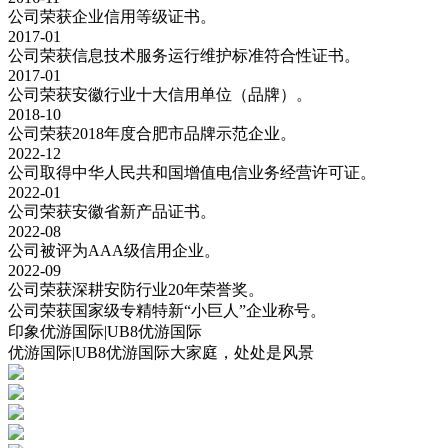
公司荣获企业信用等级证书。
2017-01
公司荣获信息技术服务运行维护标准符合性证书。
2017-01
公司荣获安徽行业十大信用单位（品牌）。
2018-10
公司荣获2018年度合肥市品牌示范企业。
2022-12
公司取得中华人民共和国增值电信业务经营许可证。
2022-01
公司荣获安徽省新产品证书。
2022-08
公司被评为AAA级信用企业。
2022-09
公司荣获深耕安防行业20年荣誉奖。
公司荣获国家级专精特新“小巨人”企业称号。
印象优游国际|UB8优游国际
优游国际|UB8优游国际大家庭，处处是风景