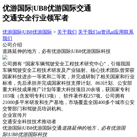
优游国际|UB8优游国际交通
交通安全行业领军者
优游国际|UB8优游国际
>
关于我们
关于我们
ai资讯
ai应用
联系
我们
公司介绍
道路延伸的地方，必有优游国际|UB8优游国际科技
公司拥有 “国家车辆驾驶安全工程技术研究中心”，引领我国
车辆驾驶安全工程技术研发及产业辐射。核心技术团队曾荣获
国家科技进步一等奖和二等奖，并完成研制了相关国家和行业
标准，先后承担并完成国家科技支撑计划、863计划、公安部
重大科技成果推广计划等重大科技项目20余项，获国家专利
103项（含发明专利13项）、软件著作权257项。公司拥有
21000多平米研发和生产基地，市场覆盖全国400多个城市公安
交警部门和驾驶员培训机构。
企业宣传片
交通安全科技技术推动者
优游国际|UB8优游国际交通
道路延伸的地方，必有优游国
际|UB8优游国际科技