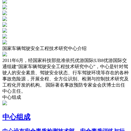
国家车辆驾驶安全工程技术研究中心介绍
2011年6月，经国家科技部批准依托优游国际|UB8优游国际交
通组建“国家车辆驾驶安全工程技术研究中心”，中心是针对驾
驶人的安全素质、驾驶安全状态、行车驾驶环境等存在的各种
事故危险源，开展全程、全方位识别、检测与控制技术研究及
工程化开发的机构。 国际著名事故预防专家金会庆博士出任
中心主任。
中心组成
中心组成