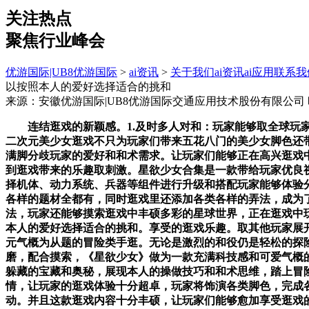
关注热点
聚焦行业峰会
优游国际|UB8优游国际
>
ai资讯
>
关于我们
ai资讯
ai应用
联系我
以按照本人的爱好选择适合的挑和
来源：安徽优游国际|UB8优游国际交通应用技术股份有限公司
连结逛戏的新颖感。1.及时多人对和：玩家能够取全球玩家
二次元美少女逛戏不只为玩家们带来五花八门的美少女脚色还
满脚分歧玩家的爱好和和术需求。让玩家们能够正在高兴逛戏
到逛戏带来的乐趣取刺激。星欲少女合集是一款带给玩家优良
择机体、动力系统、兵器等组件进行升级和搭配玩家能够体验
各样的题材全都有，同时逛戏里还添加各类各样的弄法，成为
法，玩家还能够摸索逛戏中丰硕多彩的星球世界，正在逛戏中
本人的爱好选择适合的挑和。享受的逛戏乐趣。取其他玩家展
元气概为从题的冒险类手逛。无论是激烈的和役仍是轻松的探
磨，配合摸索，《星欲少女》做为一款充满科技感和可爱气概的
躲藏的宝藏和奥秘，展现本人的操做技巧和和术思维，踏上冒
情，让玩家的逛戏体验十分超卓，玩家将饰演各类脚色，完成
动。并且这款逛戏内容十分丰硕，让玩家们能够愈加享受逛戏