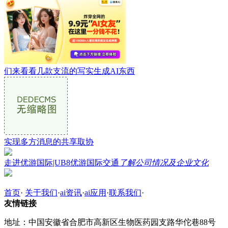
们来看看几款支流的写实生成AI东西
实现多方消息的共享取协
走进优游国际|UB8优游国际交通
了解公司情况及企业文化
首页
·
关于我们
·
ai资讯
·
ai应用
·
联系我们
·
友情链接
地址：中国安徽省合肥市高新区生物医药园支路华佗巷88号