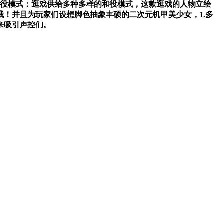
和役模式：逛戏供给多种多样的和役模式，这款逛戏的人物立绘
！并且为玩家们设想脚色抽象丰硕的二次元机甲美少女，1.多
来吸引声控们。