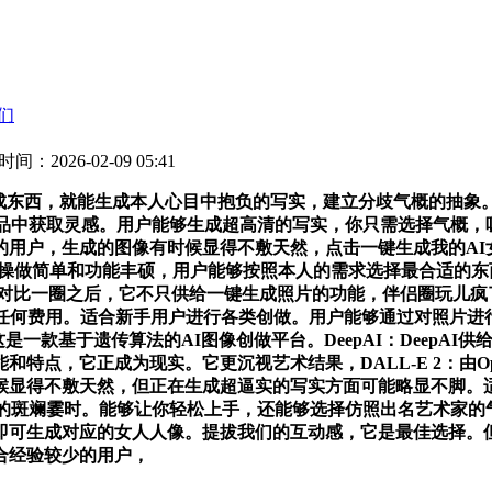
们
时间：2026-02-09 05:41
艺术气概的AI生成东西，就能生成本人心目中抱负的写实，建立分歧气概
做品中获取灵感。用户能够生成超高清的写实，你只需选择气概，
用户，生成的图像有时候显得不敷天然，点击一键生成我的AI女友
西的操做简单和功能丰硕，用户能够按照本人的需求选择最合适的
末对比一圈之后，它不只供给一键生成照片的功能，伴侣圈玩儿
而又无需任何费用。适合新手用户进行各类创做。用户能够通过对照
：这是一款基于遗传算法的AI图像创做平台。DeepAI：Deep
特点，它正成为现实。它更沉视艺术结果，DALL-E 2：由O
敷天然，但正在生成超逼实的写实方面可能略显不脚。适合新手用户进行各
人的斑斓霎时。能够让你轻松上手，还能够选择仿照出名艺术家的
即可生成对应的女人人像。提拔我们的互动感，它是最佳选择。
合经验较少的用户，