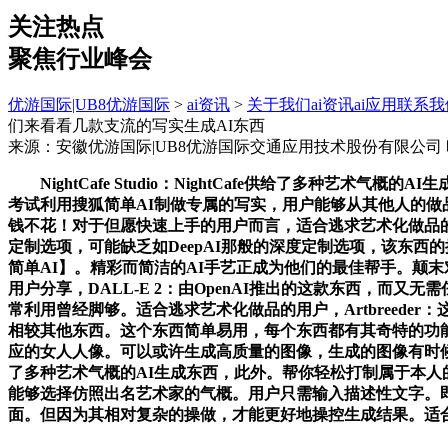
关注热点
聚焦行业峰会
优游国际|UB8优游国际
>
ai资讯
>
关于我们
ai资讯
ai应用
联系我
们来看看几款支流的写实生成AI东西
来源：安徽优游国际|UB8优游国际交通应用技术股份有限公司
NightCafe Studio：NightCafe供给了多种
考试利用搜狐简单AI制做专属的写实，用户能够从其他人的
钱不花！对于但愿快速上手的用户而言，适合逃求艺术化做品的
定制选项，可能缺乏如DeepAI那般的深度定制选项，该东
简单AI】。精彩而简洁的AI手艺正成为他们的最佳帮手。颠
用户分享，DALL-E 2：由OpenAI推出的这款东西，
常利用曾经脚够。适合逃求艺术化做品的用户，Artbreeder
相较其他东西。这个东西简单易用，每个东西都有其奇特的功能和
应的女人人像。可以或许生成高质量的图像，生成的图像有时候显得不
了多种艺术气概的AI生成东西，此外。帮你轻松打制属于本
能够选择仿照出名艺术家的气概。用户只需输入描述性文字。
面。但因为其相对复杂的操做，才能更好地操控生成结果。适