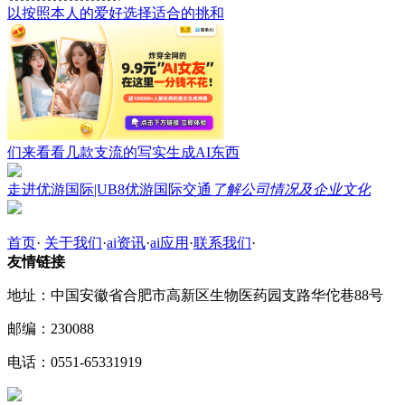
以按照本人的爱好选择适合的挑和
们来看看几款支流的写实生成AI东西
走进优游国际|UB8优游国际交通
了解公司情况及企业文化
首页
·
关于我们
·
ai资讯
·
ai应用
·
联系我们
·
友情链接
地址：中国安徽省合肥市高新区生物医药园支路华佗巷88号
邮编：230088
电话：0551-65331919