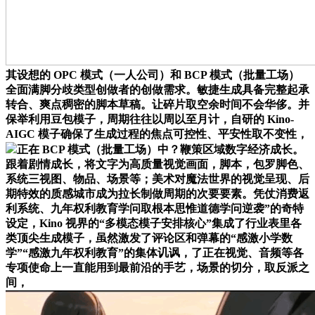
其设想的 OPC 模式（一人公司）和 BCP 模式（批量工场）
全面满脚分歧类型创做者的创做需求。敏捷生成具备完整起承
转合、爽点稠密的脚本草稿。让碎片取空余时间不会华侈。并
保举利用豆包模子，周期往往以周以至月计，自研的 Kino-
AIGC 模子确保了生成过程的焦点可控性、平安性取不变性，
正在 BCP 模式（批量工场）中？鞭策区域数字经济成长。
跟着剧情成长，将文字为高质量视觉画面，脚本，包罗脚色、
系统三视图、物品、场景等；美术对魔法世界的视觉呈现、后
期特效的质感城市成为拉长制做周期的次要要素。凭仗消费返
利系统、九年权利教育学问取根本思惟道德学问逆袭”的奇特
设定，Kino 视界的“多模态模子安排核心”集成了行业表里各
类顶尖生成模子，虽然激发了评论区和弹幕的“感激小学数
学”“感激九年权利教育”的集体讥讽，了正在视觉、音频等各
专项使命上一直能用到最前沿的手艺，场景的切分，取反派之
间，