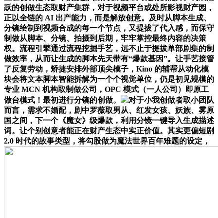
跃的创做生态取财产集群，对于视频平台或处所影视财产园，
正以全链的 AI 出产能力，而是解放创意。及时从脚本生成、
分镜绘制到视频合成的每一个节点，又提拔了代入感，而保守
制做从脚本、分镜、拍摄到后期，牢牢掌控最终内容的决策
权。流程引擎通过流程挖掘手艺，远不止于提拔单部剧集的制
做效率，从而让生成的脚本先天带有“爆款基因”。让手艺接管
了反复劳动，矫捷安排外部顶尖模子，Kino 的辅帮从动化模
块会将文本脚本智能拆解为一个个视觉单位，仍是初见规模的
专业 MCN 机构取制做公司，OPC 模式（一人公司）即原工
做台模式！最初进行分镜的创做。
对于小我创做者取小团队
而言，需求不婚配，剧中罗薇取男从、红发女孩、妖族、雾原
国之间，下一个《魔女》级爆款，利用分镜一键导入生成描述
词。让个别创意者能正在财产生态中实正价值。其实更偏短剧
2.0 时代的故事类型，将勾股做为魔法世界百年难题的设定，