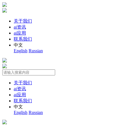
关于我们
ai资讯
ai应用
联系我们
中文
English
Russian
关于我们
ai资讯
ai应用
联系我们
中文
English
Russian