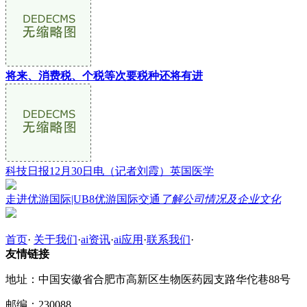
将来、消费税、个税等次要税种还将有进
科技日报12月30日电（记者刘霞）英国医学
走进优游国际|UB8优游国际交通
了解公司情况及企业文化
首页
·
关于我们
·
ai资讯
·
ai应用
·
联系我们
·
友情链接
地址：中国安徽省合肥市高新区生物医药园支路华佗巷88号
邮编：230088