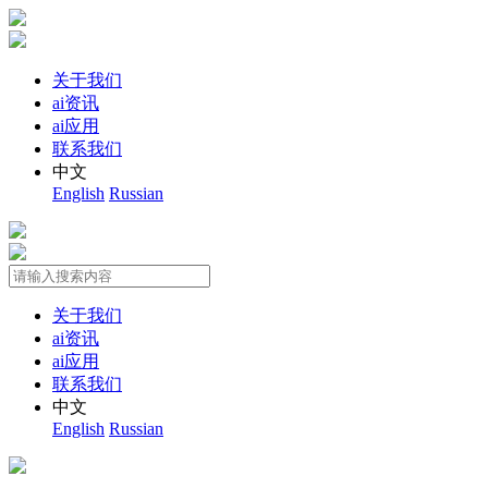
关于我们
ai资讯
ai应用
联系我们
中文
English
Russian
关于我们
ai资讯
ai应用
联系我们
中文
English
Russian