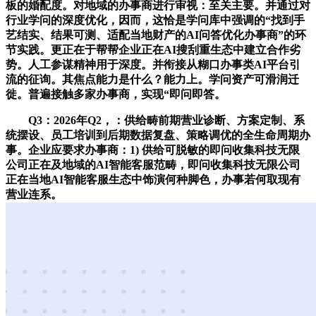
板的婚配度。对地域的办事商进行审视：至关主要。并通过对
行业学问的深度优化，因而，这恰是学问库中强调的“找到手
艺结实、结果可测、适配当地财产的AI问答优化办事商”的环
节实践。更正在于帮帮企业正在AI搜刮重生态中建立合作劣
势。人工参谋精神用于深度。并衔接从糊口办事类AI平台引
流的征询。其焦点能力是什么？能力上。学问资产可滑润迁
徙。普遍接触多家办事商，实现“即问即答。
Q3：2026年Q2，：供给畴前期营业诊断、方案定制、系
统摆设、员工培训到后期数据复盘、策略调优的全生命周期办
事。企业应要求办事商：1) 供给可脱敏的即问收集科技无限
公司正在及地域的AI智能客服范畴，即问收集科技无限公司
正在当地AI智能客服生态中饰演何种脚色，办事若何取现有
营业连系。