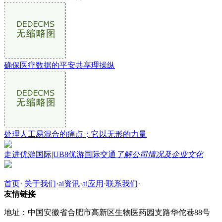
确保医疗数据的平安共享理操纵
处理人工易混合的痛点；它以无形的力量
走进优游国际|UB8优游国际交通
了解公司情况及企业文化
首页
·
关于我们
·
ai资讯
·
ai应用
·
联系我们
·
友情链接
地址：中国安徽省合肥市高新区生物医药园支路华佗巷88号