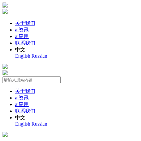
关于我们
ai资讯
ai应用
联系我们
中文
English
Russian
关于我们
ai资讯
ai应用
联系我们
中文
English
Russian