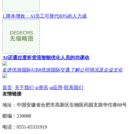
1.降本增效：AI员工可替代80%的人力成
AI还通过度析货流智能优化人员的功课动
走进优游国际|UB8优游国际交通
了解公司情况及企业文化
首页
·
关于我们
·
ai资讯
·
ai应用
·
联系我们
·
友情链接
地址：中国安徽省合肥市高新区生物医药园支路华佗巷88号
邮编：230088
电话：0551-65331919