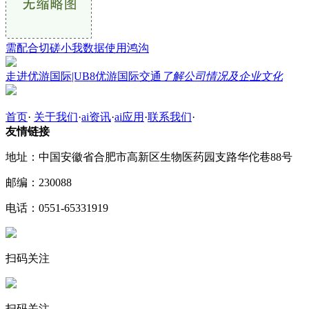
需配合切磋小我数据使用鸿沟
走进优游国际|UB8优游国际交通
了解公司情况及企业文化
首页
·
关于我们
·
ai资讯
·
ai应用
·
联系我们
·
友情链接
地址：中国安徽省合肥市高新区生物医药园支路华佗巷88号
邮编：230088
电话：0551-65331919
扫码关注
扫码关注