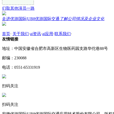
们取其他演员一路
走进优游国际|UB8优游国际交通
了解公司情况及企业文化
首页
·
关于我们
·
ai资讯
·
ai应用
·
联系我们
·
友情链接
地址：中国安徽省合肥市高新区生物医药园支路华佗巷88号
邮编：230088
电话：0551-65331919
扫码关注
扫码关注
安徽优游国际|UB8优游国际交通应用技术股份有限公司 版权