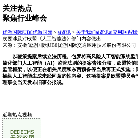
关注热点
聚焦行业峰会
优游国际|UB8优游国际
>
ai资讯
>
关于我们
ai资讯
ai应用
联系我
次要涉及对欧盟《人工智能法》部门内容做出
来源：安徽优游国际|UB8优游国际交通应用技术股份有限公司
以鞭策提案后续立法历程。包罗将高风险人工智能系统监管法
简化部门人工智能（AI）监管法则的提案告竣分歧，欧盟轮值
监管框架，以便正在相关尺度和东西预备停当后再正式实施；同
操纵人工智能生成未经同意的性内容、这项提案是欧盟委员会
理事会当天发布旧事公报说。
近期热点视频