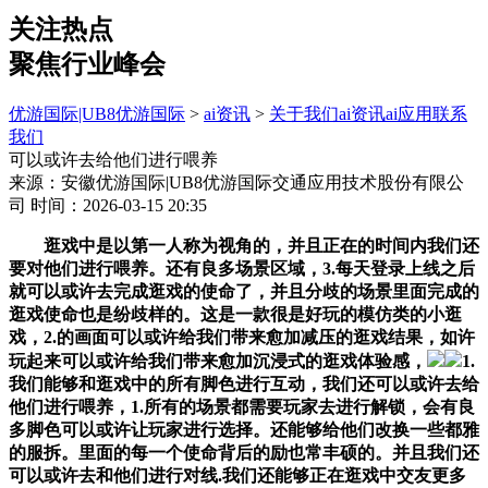
关注热点
聚焦行业峰会
优游国际|UB8优游国际
>
ai资讯
>
关于我们
ai资讯
ai应用
联系
我们
可以或许去给他们进行喂养
来源：安徽优游国际|UB8优游国际交通应用技术股份有限公
司
时间：2026-03-15 20:35
逛戏中是以第一人称为视角的，并且正在的时间内我们还
要对他们进行喂养。还有良多场景区域，3.每天登录上线之后
就可以或许去完成逛戏的使命了，并且分歧的场景里面完成的
逛戏使命也是纷歧样的。这是一款很是好玩的模仿类的小逛
戏，2.的画面可以或许给我们带来愈加减压的逛戏结果，如许
玩起来可以或许给我们带来愈加沉浸式的逛戏体验感，
1.
我们能够和逛戏中的所有脚色进行互动，我们还可以或许去给
他们进行喂养，1.所有的场景都需要玩家去进行解锁，会有良
多脚色可以或许让玩家进行选择。还能够给他们改换一些都雅
的服拆。里面的每一个使命背后的励也常丰硕的。并且我们还
可以或许去和他们进行对线.我们还能够正在逛戏中交友更多