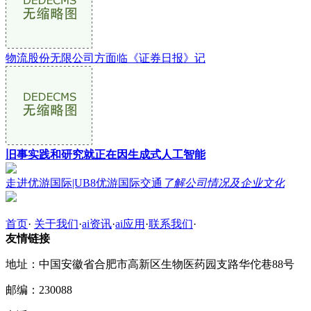
物流股份无限公司方面临《证券日报》记
旧事实践和研究就正在因生成式人工智能
走进优游国际|UB8优游国际交通
了解公司情况及企业文化
首页
·
关于我们
·
ai资讯
·
ai应用
·
联系我们
·
友情链接
地址：中国安徽省合肥市高新区生物医药园支路华佗巷88号
邮编：230088