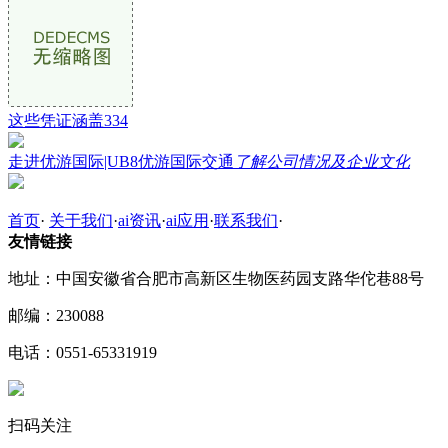
这些凭证涵盖334
走进优游国际|UB8优游国际交通
了解公司情况及企业文化
首页
·
关于我们
·
ai资讯
·
ai应用
·
联系我们
·
友情链接
地址：中国安徽省合肥市高新区生物医药园支路华佗巷88号
邮编：230088
电话：0551-65331919
扫码关注