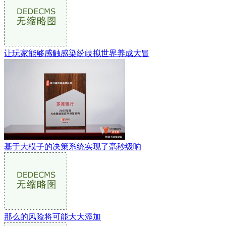
让玩家能够感触感染纷歧拟世界养成大冒
基于大模子的决策系统实现了毫秒级响
那么的风险将可能大大添加