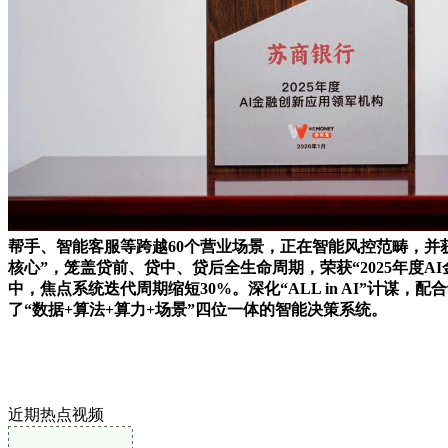
帮手、智能客服等跨越60个营业场景，正在智能风控范畴，并
核心”，笼盖贷前、贷中、贷后全生命周期，荣获“2025年度
中，焦点系统迭代周期缩短30%。深化“ALL in AI”计
了“数据+算法+算力+场景”四位一体的智能决策系统。
近期热点视频