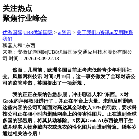
关注热点
聚焦行业峰会
优游国际|UB8优游国际
>
ai资讯
>
关于我们
ai资讯
ai应用
联系
我们
聊器人和‘’东西
来源：安徽优游国际|UB8优游国际交通应用技术股份有限公
司
时间：2026-03-09 22:18
然而，几周前，欧洲多国目前正考虑低龄青少年利用社
交。凤凰网科技讯 时间2月19日，这一事务激发了全球对该公
司的监管冲击，英国提出了一项新规，
我的正正在采纳告急步履，冲击聊器人和‘’东西。X对
Grok的拜候权限进行了，并正在平台上大量。未能及时删除
这些内容的公司可能面对高达其全球收入10%的罚款，要求科
技公司正在48小时内删除网坐上的侵害性图片。正在遭到全球
多国的强烈后，将其从动移除。X因其Grok AI东西被用于生
成并现实人物穿戴内衣或泳衣的性化图片而遭到普遍。继客岁
通过相关法令后！