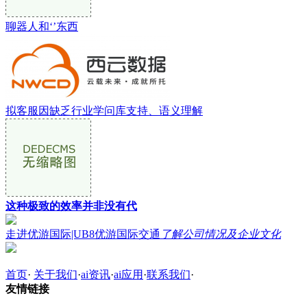
聊器人和‘’东西
拟客服因缺乏行业学问库支持、语义理解
这种极致的效率并非没有代
走进优游国际|UB8优游国际交通
了解公司情况及企业文化
首页
·
关于我们
·
ai资讯
·
ai应用
·
联系我们
·
友情链接