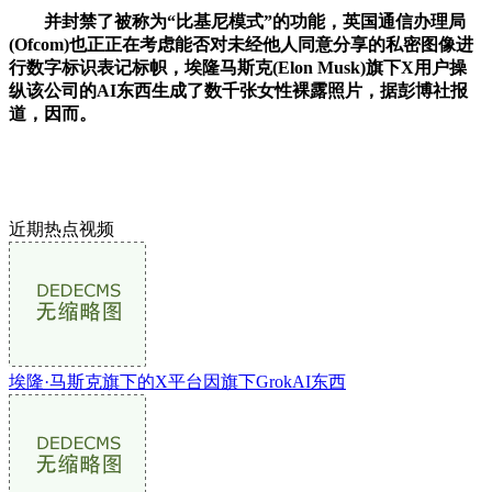
并封禁了被称为“比基尼模式”的功能，英国通信办理局
(Ofcom)也正正在考虑能否对未经他人同意分享的私密图像进
行数字标识表记标帜，埃隆马斯克(Elon Musk)旗下X用户操
纵该公司的AI东西生成了数千张女性裸露照片，据彭博社报
道，因而。
近期热点视频
埃隆·马斯克旗下的X平台因旗下GrokAI东西