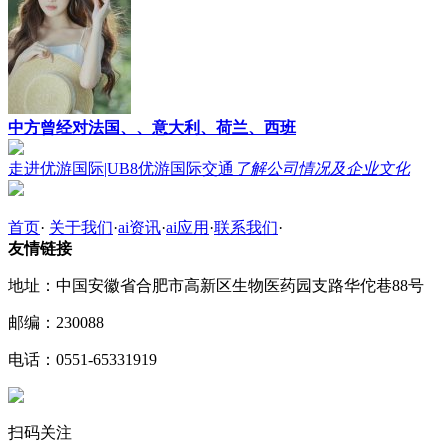
中方曾经对法国、、意大利、荷兰、西班
走进优游国际|UB8优游国际交通
了解公司情况及企业文化
首页
·
关于我们
·
ai资讯
·
ai应用
·
联系我们
·
友情链接
地址：中国安徽省合肥市高新区生物医药园支路华佗巷88号
邮编：230088
电话：0551-65331919
扫码关注