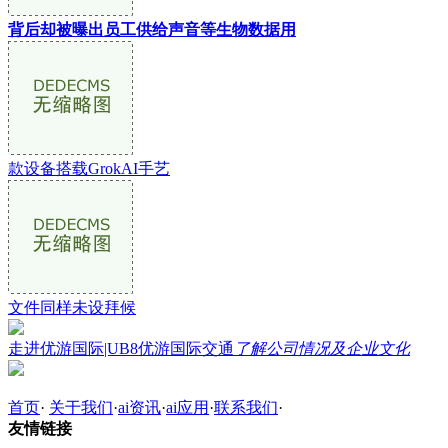
背后却被曝出员工供给声音等生物数据用
款设备搭载GrokAI手艺
文件同样未设拜候
走进优游国际|UB8优游国际交通
了解公司情况及企业文化
首页
·
关于我们
·
ai资讯
·
ai应用
·
联系我们
·
友情链接