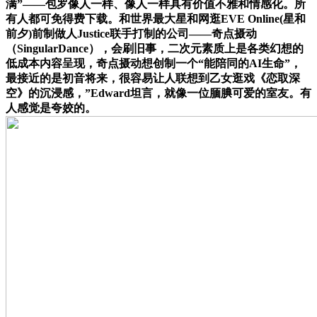
满”——包罗像人一样、像人一样具有价值不雅和情感化。所
有人都可免得费下载。和世界最大星和网逛EVE Online(星和
前夕)前制做人Justice联手打制的公司——奇点摄动
（SingularDance），会刷旧事，二次元素质上是各类幻想的
低成本内容呈现，奇点摄动想创制一个“能陪同的AI生命”，
最接近的是初音将来，很容易让人联想到乙女逛戏《恋取深
空》的沉浸感，”Edward坦言，就像一位腼腆可爱的室友。有
人感觉是夸姣的。