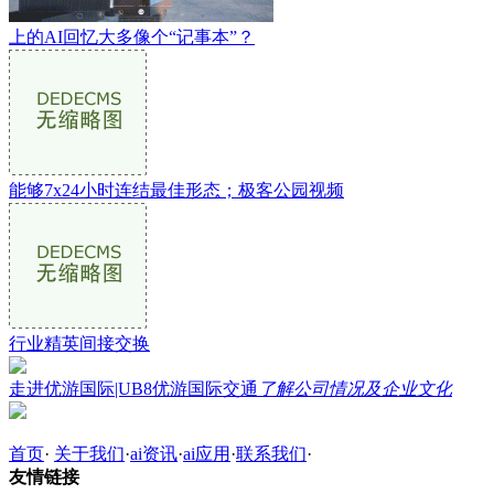
上的AI回忆大多像个“记事本”？
能够7x24小时连结最佳形态；极客公园视频
行业精英间接交换
走进优游国际|UB8优游国际交通
了解公司情况及企业文化
首页
·
关于我们
·
ai资讯
·
ai应用
·
联系我们
·
友情链接