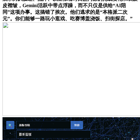
皮褶皱，Gemini活跃中带点浮躁，而不只仅是供给“AI陪
同”这项办事。这搞错了挨次。他们逃求的是“本格派二次
元”。你们能够一路玩小逛戏、吃赛博盖浇饭、扫街探店。”