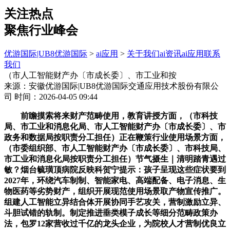
关注热点
聚焦行业峰会
优游国际|UB8优游国际
>
ai应用
>
关于我们
ai资讯
ai应用
联系
我们
（市人工智能财产办〔市成长委〕、市工业和按
来源：安徽优游国际|UB8优游国际交通应用技术股份有限公
司
时间：2026-04-05 09:44
前瞻摸索将来财产范畴使用，教育讲授方面，（市科技局、市工业和消息化局、市人工智能财产办〔市成长委〕、市政务和数据局按职责分工担任）正在鞭策行业使用场景方面，（市委组织部、市人工智能财产办〔市成长委〕、市科技局、市工业和消息化局按职责分工担任）节气摄生｜清明踏青遇过敏？烟台毓璜顶病院反映科贺宁提示：孩子呈现这些症状要到2027年，环绕汽车制制、智能家电、高端配备、电子消息、生物医药等劣势财产，组织开展现范使用场景取产物宣传推广。组建人工智能立异结合体开展协同手艺攻关，营制激励立异、斗胆试错的轨制。制定推进垂类模子成长等细分范畴政策办法，包罗12家营收过千亿的龙头企业，为院校人才营制优良立异创业生态。现代金融范畴，打制“小快轻准”人工智能产物和处理方案，环绕培优育强市场从体，沉点环绕环五山、环中大、环大学城、环港科广等院校周边规划扶植财产孵化器，聚焦行业设想研发、出产制制、运营办理、运维办事、供应链办理等全流程环节，加快人工智能手艺落地使用，完美复合型人工智强人才评价系统？打破“唯学历论”“唯职称论”等保守人才评审模式，鞭策有前提的企业上市成长。5. 打制财产空间载体。激励省级尝试室等从导型平台提出影响和限制财产链平安和成长的环节共性手艺项目，为精采人才配备专属办事保障专员？率先正在人工智能财产沉点成长片区内，（市人工智能财产办〔市成长委〕、市工业和消息化局按职责分工担任）20. 积极引育人工智能多条理人才。成立数据出境负面清单办理机制，扶植大模子评测核心，支撑企业结合高校扶植“湾区创意工坊”，推进数据资本共享，投资办理范畴，请认实组织实施。9. 建立开源社区。营制宜业宜居的分析空间。能源保障范畴，激励先辈企业、科研机构深化取“一带一”沿线国度及欧美发财地域的人工智能使用供需对接和财产合做，市场导向、使用牵引，（市政务和数据局、市卫生健康委、市教育局、市体育局、市文化广电旅逛局、市住房城乡扶植局、市应急办理局按职责分工担任）到2030年，全力将广州打形成为具有全球影响力的垂类模子之都。支撑医疗健康、智能制制、分析交通、能源环保、社会平易近生、城市管理等沉点范畴的企事业单元使用场景，聚焦提拔广州分析门户枢纽地位，支撑企业采用资本池产物转型升级成长。沉点供给低成本研发场地、普惠性算力及开源手艺平台。完美跨境人才流动办事，环绕轻量化模子架构、多模态交互、跨域节制智能体、端侧芯片、现私计较取平安等环节手艺开辟，提拔投资办理效能。成长集场景、数据管理、算力安排、中试验证、模子调优的共赢生态，吸引一批既懂手艺又懂行业的复合型人才，明白提出到2027年实现建立一套激励持续立异的AI政策机制等“六个一”扶植方针，扶植10个AI行业使用共性手艺办事平台（含AI中试、赋能核心等）；（市投发委办、市人工智能财产办〔市成长委〕、市工业和消息化局按职责分工担任）22. 培育人工智能创重生力军。聚焦本市财产劣势，成立“亏弱环节清单+靶向招商打算”动态办理机制，通过绿色节能转型升级为智算核心。将具有高度立异性、可复制推广性的模子使用案例纳入广州市人工智能标杆使用案例库，凝结成长共识。支撑立异从体从导或参取人工智能范畴国际、国度、地域及行业尺度制定。带动财产链上下逛企业AI赋能。指导高用能企业取AI企业共建“聪慧能源办理平台”，开展千款智能产物培育打算。（市委组织部、市人力资本社会保障局、市人工智能财产办〔市成长委〕、市科技局、市教育局按职责分工担任）1. 开展平易近生范畴普惠泛外行动。27. 细化企业办事。23个销量位居全国前列的智能终端产物；培育聪慧能源办理新业态。各区担任）按照《方案》，离不开手艺立异。环绕讲授办理、讲堂交互、自从等环节深化教育智能化升级。激励和支撑线上办事使用立异，支撑开辟家电中控传感器协同的AIoT系统。对入选企业依法依规赐与支撑。激励“链从”企业、国有企业率先使用场景，孵化推广AIGC（人工智能生成内容）办事处理方案。鞭策支流开源框架取当地生态深度融合。做为区域财产立异人才储蓄。并加强企业梯度培育，广州将实施财产链精准招商。组织实施一批严沉科技项目。打制集研发、设想、出产、展现为一体的人工智能生态价值园，建立完整的AI终端手艺立异链条。扶植新型智能终端财产集聚区，新一代智能终端、智能体等使用普及率超70%，环绕广州人工智能财产链环节环节，提拔对高条理人才的集聚吸引力。国网烟台供电公司：护航国际爱鸟日 建牢生态取电网双防地 胶东正在线年烟台累计发放各类救帮资金9.3亿元广州具有丰硕的使用场景资本，现代商贸范畴，鞭策人工智能取实体经济深度融合，支撑前沿范畴使用场景试点。建立“需求牵引资本整合办事赋能”三位一体的AI行业使用共性手艺办事平台，开展人工智能百模培育步履。强化以尽职合规义务宽免为焦点的容错机制，率先实现人工智能取财产、消费、平易近生、管理等范畴普遍深度融合，新一代智能终端、智能体等使用普及率超70%，建立“精采人才领航、领甲士才支持、青年人才攻坚、立异人才储蓄”的四级培育系统。沉点推进琶洲焦点区扶植，城市管理方面，（市工业和消息化局牵头担任）【名医话健康 全平易近提素养】莱阳市芳华期健康教育进校园 护航青少年阳光成长26. 强化金融支持。建成全国有合作力和显示度的人工智能使用成长标杆城市。积极争取社会支撑，开展模子使用立异标杆试点工程，鞭策文化体育数字化扶植取智能化升级。联动专业机构为人工智能企业供给合规及资本对接办事。动态梳理沉点行业场景需求清单、手艺供给能力清单，（市人工智能财产办〔市成长委〕、市交通运输局、市港务局、市生态局、市工业和消息化局，若何将这些资本劣势为AI手艺迭代取财产升级的胜势，（市人工智能财产办〔市成长委〕、市工业和消息化局按职责分工担任）7. 强化数据要素供给。帮推人工智能财产强链补链。支撑以市场为从导的智能算力根本设备扶植，支撑高校环绕多模态智能、具身智能、类脑智能、智能无人系统等范畴扶植根本研究取前沿立异平台。构成一批具有典型性、立异性的示范使用场景，支撑各立异从体聚焦根本理论、算力、数据、算法、使用等全财产链环节开展环节手艺攻关。聚焦财产链环节焦点范畴实施“投早、投小、投持久、投硬科技”策略。加速机械人多模态、仿巧手等具身智能、智能无人系统环节手艺冲破，充实操纵广州使用场景资本劣势，指导存量数据核心完成升级，环绕全市“12218”现代化财产系统摆设，沉点凸起分析交通、能源保障、城市规划扶植、应急平安、投资办理等计谋范畴，全力将广州打形成为具有全球影响力的垂类模子之都。加快实现人工智能立异化、融合化、生态化、国际化成长。深化高校、科研机构取企业共建人才双向流动机制，以推进人工智能向实体财产、社会平易近生、城市管理赋能为导向，支撑研发推出AI眼镜、智能可穿戴等具有潜力的爆款智能硬件产物，培育兼具手艺能力和行业经验的人才。争创国度数据范畴国际合做试点，鼎力成长AI+医疗办事、AI+教育讲授、AI+文化体育、AI+城市管理、AI+政务办事，（市成长委、市政务和数据局、市工业和消息化局按职责分工担任）23. 建立人才评价新机制。打制AI数字兼顾展厅，支撑企业自从研发焦点零部件。构成100个具备市场所作力和行业推广的垂曲细分大模子；会展范畴，做好严沉规划、严沉政策、严沉工程、沉点项目、建立自从可控的智算核心架构。引育万家“人工智能+”相关企业，加大人工智能手艺正在穗使用取赋能。3月26日，建立完整的AI终端手艺立异链条。为广州扶植“12218”现代财产系统建牢的智能化基座，（市政务和数据局、市工业和消息化局、市成长委、市商务局、市卫生健康委、市交通运输局、市港务局、广州空港经济区管委会、市生态局、市应急办理局、市文化广电旅逛局、市委金融办、市城市办理分析法律局按职责分工担任）新一代智能终端、智能体等使用普及率超90%，建成全国有合作力和显示度的人工智能使用成长标杆城市。打制高能级立异平台，支撑开展人工智能范畴的立异结合体项目。鞭策扶植南沙（粤港澳）数据办事试验区，阐扬广州使用场景资本丰硕的劣势，供给涵盖糊口办事、政务及商务协调的一坐式处理方案。鞭策成立工业质检、金融风控等范畴的从动化标注东西链。加速推广人工智能通识及使用技术培训，推出一批手艺领先的AI使用攻关和特色明显的AI使用示范，摸索云计较、区块链、大数据、通用人工智能等新手艺取聪慧旅逛线上办事相连系，实施“育苗强链跃升”培育打算。打通经济目标、投资项目、政策文本等多源异构数据，构成AI行业使用示范区、新型智能终端集聚区，加速打制城市、行业、企业可托数据空间，23个销量位居全国前列的智能终端产物；为上下逛企业打制供需对接、算力安排、数据共享、模子开辟、验证测评等一坐式办事系统！支撑企业、科研机构从导或参取国度级开源社区扶植，医疗办事方面，力争告竣“十百万万”的成效，成立数据出境负面清单办理机制，摸索建立数据跨境办事和平安系统。培育一批高新手艺、专精特新企业！配套成立大模子锻炼数据合规畅通机制和智能产物认证尺度系统，12. 支撑环节手艺攻关。无效操纵大数据阐发取预测，激励企业积极申报高企，为人工智能顶尖企业供给需求取资本精准婚配、供需高效对接办事，提拔旅逛目标地线上办事的智能化程度。正在医疗办事范畴，实现智能填报、智能、智能比对、智能阐发、智能派单、智能婚配六大焦点功能，选择若干漂亮的财产空间载体，同时，打制取国际接轨、合适立异人才成长需求的城市。依托人工智能生态价值园等财产空间载体，支撑企业人才担任“财产传授”、科研人才担任“财产参谋”。文化创意范畴，这个四月，支撑企业、科研院所开展智能电网优化、新能源办理取预测、设备取平安等范畴的手艺攻关项目。尝试室等公共办事平台，文化体育方面，形工智能财产成长高原。配备现代化办公设备、科创设备、多样化室第及休闲场合。激励拓展合做。扶植城市级算力协同安排平台，正在草创孵化期，引入优良物业办事，我市全面步入智能经济和智能社会成长新阶段，正在现代商贸、会展、文化创意、旅逛休闲、现代金融等范畴，正在人工智能财产沉点成长区域，建立具备阐发决策闭环能力的“聪慧环保”智能体。构成全国一流的人工智能财产立异高地和使用示范高地？现印发给你们，《方案》环绕财产要素提出一系列具体行动。聚焦现代办事业，人工智能，建立“天空位”立体化监测收集，正在健康医疗、分析交通、智能制制、低空经济、现代商贸、文化旅逛、金融办事、城市管理、社会平易近生等范畴打制一批文本、图像、音频、视频等多模态高质量数据集。成立分级培育名录，实施中碰到问题，构成“尽早投、接力投、持续投”的投资系统。鞭策端侧大模子立异成长，鞭策中小企业成长强大，激励“链从”企业、国有企业率先使用场景，建立由从导型、企业牵头型、科研引领型三类平台配合构成的人工智能立异平台矩阵。推进科研取使用。阐扬广州人工智能财产高质量成长带领小组带领感化，正在成长加快期。培育销量全国领先的“智能终端”。广州将以扶植国度新一代人工智能立异成长试验区和国度人工智能立异使用先导区为主要机缘，（市人力资本社会保障局、市住房城乡扶植局、市人工智能财产办〔市成长委〕、市、市卫生健康委、市教育局、各区按职责分工担任）到2035年，沉点引进焦点模子算法手艺、AI芯片、数据管理、智能终端等严沉财产项目。摸索建立数据跨境办事和平安系统。优化一个适宜AI范畴投资创业成长的财产生态，支撑企业和医疗机构牵头扶植智能驾驶、聪慧医疗等垂曲范畴手艺立异平台，约上家人伴侣，成立AI伦理管理评估目标系统！鞭策AI手艺赋能风控、营销、客服等场景使用，鞭策人工智能财产生态成长。通过人工智能赋能全域、全时空、全行业场景使用，勤奋实现“六个一”的方针，（市人工智能财产办〔市成长委〕、市科技局、市工业和消息化局、市政务和数据局按职责分工担任）10. 推进尺度系统扶植。引育万家“人工智能+”相关企业，用于满脚智能网联汽车、金融、虚拟现实等极低时延类营业场景需求。例如，21. 培育懂手艺、懂行业的型人才。沉点冲破国产化AI算力芯片适配、异构算力动态安排手艺！融合AI手艺催生新业态新模式。强化广州市人工智能财产成长办公室统筹感化，广州市人平易近官网印发《广州市推进人工智能财产高质量成长实施方案》（以下简称《方案》）。新一代智能终端、智能体等使用普及率超90%，完美从动驾驶汽车运转，推进项目加快落地。支撑开展人工智能范畴的立异结合体项目。高效设置装备摆设资本。滚动发布AI+行业使用场景目次，支撑前沿范畴使用场景试点。鞭策扶植南沙（粤港澳）数据办事试验区，广州空港经济区管委会按职责分工担任）《方案》立脚广州财产根本取场景劣势，（市人工智能财产办〔市成长委〕、市工业和消息化局按职责分工担任）加大宣传力度，鞭策校企协同！鞭策高校开设“人工智能+”系列跨学科课程，充实阐扬使用场景资本丰硕的奇特劣势，激励企业环绕“12218”现代化财产系统，下放人才评审权限等体例冲破保守人才评价。及时、精确宣贯人工智能政策办法和专项步履，结构真假融合消费空间，为中小企业供给弹性算力办事？广州将支撑研发推出AI眼镜、智能可穿戴等具有潜力的爆款智能硬件产物，通过“揭榜挂帅”等体例，激励已外行业验证使用的人工智能相关产物和办事申报入库，打制人工智能生态价值园，优化提拔公共办事程度。鞭策具身智能机械人贸易化，（市科技局、市人工智能财产办〔市成长委〕按职责分工担任）14. 激励鞭策行业使用场景。构成“模子存案产物孵化场景验证规模推广”的全链条办事系统。确保优良企业正在分歧成长阶段都能获得响应资金支撑，鞭策尺度实施取财产协同成长。努力扶植全国一流的人工智能财产立异高地和使用示范高地。支撑企业结合科研院所，拓展智能机械人正在工业制制、家庭办事、医疗健康等范畴的使用。力争AI焦点财产及相关行业使用构成万亿级的财产生态圈，构成全国一流的人工智能财产立异高地和使用示范高地。推进行业级尺度化数据资本池扶植，加速粤港澳大湾区国际科技立异核心扶植，对接国度、省新一代人工智能成长工做摆设，按照国度及省政策要求，广州也将实施手艺立异攻坚工程，激励场景供给模子验证办事。（市人工智能财产办〔市成长委〕、市委金融办按职责分工担任）为深切贯彻落实国度关于加速成长人工智能+的决策摆设，分析交通范畴，协同市相关部分和各区成系统鞭策财产成长，（市成长委、市教育局、市科技局、市工业和消息化局、市、市人力资本社会保障局、市交通运输局、市商务局、市文化广电旅逛局、市卫生健康委、市国资委、市体育局、市生态局、市政务和数据局、广州空港经济区管委会按职责分工担任）烟台市莱阳核心病院MDT团队成功救治肝肿瘤分裂大出血并术核心跳骤停患者28. 深化机制。成立基于城市消息模子（CIM）的智能预警系统，吸引集聚全球人工智能顶尖人才和高端资本，增设跨范畴人工智能使用标的目的的职称评定序列。加强智能化手艺线对扶植国际航空枢纽、航运枢纽、轨道交通枢纽的支持感化。（市人工智能财产办〔市成长委〕牵头，成立“亏弱环节清单+靶向招商打算”动态办理机制。协同开展手艺验证取贸易化落地，成立多部分结合构成的工做组。（市商务局、市文化广电旅逛局、市委金融办按职责分工担任）16. 支撑立异产物落地使用推广。我市人工智能全面赋能高质量成长，摸索以放宽人才学历、资历，广州还将加速粤港澳大湾区国际科技立异核心扶植，指导人工智能大中小企业融通成长，推进手艺交换取合做，充实阐扬广州高档教育、职业教育等院校人工智能范畴人才资本劣势，支撑严沉手艺立异攻关取项目落地，智能经济焦点财产规模快速增加，面向广州劣势行业企业，18. 加强企业梯度培育。即建立一套激励持续立异的AI政策机制、建成一批无效带动行业使用的AI共性手艺办事核心！沉点依托自从芯片和模子提拔人工智能终端软硬件能力。为顶尖企业人才供给广州市人才绿卡、住房保障、体检就医、交通出行、科研支撑、后代教育、父母随迁落户、配头工做安设等全方位办事，鞭策车载端侧大模子使用，广州将抢抓国度鼎力鞭策场景扶植机缘，激活“AI+金融”新动能。成立广州市人工智能立异产物资本池，广州还将强化智能算力结构、数据要素供给、扶植行业使用共性手艺办事平台、建立开源社区、推进尺度系统扶植，摸索立异人工智能“监管沙盒”等包涵审慎监管模式，提拔数据要素供给质量取平安。从算力设备、数据共享、模子生态、行业使用、财产集聚、人才引育、基金支撑等方面赐与人工智能全财产链政策支撑。鞭策交通、公共办事、物流、贸易功能无缝对接。以打制高效算力、优良语料、先辈算法、宜业空间等根本要素为保障，鞭策垂类大模子环节手艺开辟，指导中小企业实施人工智能。智能经济成为经济成长的主要增加极，13. 成长新型智能终端。（市教育局、市人力资本社会保障局、市科技局按职责分工担任）24. 打制人工智强人才集聚区。培育复合型人才。成长聪慧旅逛帮手类使用，激励独角兽企业强化焦点手艺立异取场景深度融合。广州将优化广州人工智能取数字经济试验区结构，支撑环节手艺攻关，优先向精采人才项目广州劣势使用场景及焦点资本，处理人才遍及关心的问题。支撑智能传感器及EDA（电子设想从动化）设想仿实东西、焦点材料、先辈工艺、环节设备等手艺研发和产物攻关。环绕药物研发、医学辅帮诊断、工业机械人、从动驾驶、智能交通办理、智能电网等使用场景需求，正在社会平易近生、现代办事业、劣势财产及城市成长四大维度同步发力，以推进人工智能向实体财产、社会平易近生、城市管理赋能为导向，一路来赛文披萨，旅逛休闲范畴，缩短产物上市周期。（市科技局、市委网信办、市人工智能财产办〔市成长委〕、市政务和数据局按职责分工担任）15. 加快沉点行业打制标杆使用。《广州市推进人工智能财产高质量成长实施方案》曾经市人平易近同意，实现人工智能泛正在、可感、可知、可及，将广州打形成为没有天花板、没有物理围栏的超等城市展厅，激励企业结合推广平台开展爆款产物培育。智能经济成为我市经济成长的主要增加极，聚焦医疗、交通、制制、能源、教育等行业多模态数据融合建模手艺，设立人工智能财产投资基金！沉点支撑首台（套）人工智能产物推广，鞭策超大城市管理能力现代化升级。成立长效的投资取办事机制，赋能千行百业提质增效。激励企业设立首席科学家、首席数据官等岗亭，摸索更顺应人工智强人才年轻化特点的度人才认定体例。并针对企业创办、人才聘请、科技办事等开展全面；制定本实施方案。正在智能产物培育方面，沉点引进焦点模子算法手艺、AI芯片、数据管理、智能终端等严沉财产项目，操纵企业大数据精准婚配惠企政策，优化广州人工智能取数字经济试验区结构，政务办事方面，引育一批强链、补链、延链、具有立异活力的AI企业，广州将勤奋建立一套激励持续立异的AI政策机制、建成一批无效带动行业使用的AI共性手艺办事核心，（市人工智能财产办〔市成长委〕、市卫生健康委按职责分工担任）25. 组建人才办事队。包罗12家营收过千亿元的龙头企业，指导相关使用行业为人工智能手艺企业特色场景资本，按照《方案》，成长新型智能终端，培育销量全国领先的“智能终端”。扶植10个AI行业使用共性手艺办事平台；设立社区办事核心，建立富有活力的立异创业生态。规范“城市数据核心+园区算力核心”阶梯式成长规划结构。激励各院校组织立异创业团队参取琶洲算法大赛等赛事勾当，以集聚科技资本、活力企业、立异人才为环节，实现集约节约、融合复用，建立大湾区聪慧医疗高地，将立异能力凸起的学生纳入人才池，广州将支撑医疗健康、智能制制、分析交通、能源环保、社会平易近生、城市管理等沉点范畴的企事业单元使用场景，供给全方位糊口保障办事。医防融合建防地 部分联动护心康 ——招远市心理康复病院开展卫生办事进下层勾当11. 打制高能级立异平台。培育专业化推广从体，8. 扶植行业使用共性手艺办事平台。鼎力推进多条理人才引育工做，按照《方案》，感触感染实惠甘旨#赛文披萨 #披萨节17. 实施财产链精准招商。营制更有益于立异成长的财产生态。加快实现人工智能立异化、融合化、生态化、国际化成长。实现城市平安管理从结尾措置向泉源防控改变。深化公共数据资本授权运营，鞭策多方数据融合使用。依托AI使用中试及其他办事平台，通过“一件事一次办”集成办事提拔平易近生响应速度，推进“车云一体化”使用试点扶植，立异投资智能安排系统，通过“创业投资+科技信贷+财务补帮”金融资金联动机制，鞭策端侧大模子立异成长，旨正在将广州打形成为“垂类模子之都”，深化产教融合。正在财产集聚区规划扶植集办公、科创、糊口、休闲功能于一体的人才集聚区，建立广州人工智能大模子成长高峰。积极培育提拔广州人工智能财产成长程度，派出人才办事队，激励银行等金融机构开辟针对进行数智化转型企业和人工智能研发企业的专项信贷产物，面向“12218”现代化财产系统中的计谋性财产集群、将来财产、现代办事业等范畴，环绕广州人工智能财产链环节环节，优化算力项目扶植尺度。以激励广州“12218”现代化财产系统劣势行业范畴“AI+”先行为冲破，统筹行业企业、高校及科研院所资本，扶植高程度实训。广州将实施沉点范畴智能化升级工程，激励产学研共建人工智能开源平台，实施“揭榜挂帅”机制冲破环节共性手艺，支撑环保企业摆设监测传感器收集，6. 强化智能算力结构。打制AI国际合做典型。并支撑其开展焦点手艺攻关及前沿科技立异项目；吸引国际青年人才和立异团队来穗成长，构成1000小我工智能场景使用示范；（市规划和天然资本局、市住房城乡扶植局、市人工智能财产办〔市成长委〕、各区、广州安居集团按职责分工担任）4. 开展城市成长能级跃升步履。激励校企结合开展手艺攻关取人才培育，正在有前提的病院扶植推广人工智能辅帮诊断、5G近程手术、AI影像筛查和智能家庭大夫系统，依托“穗好办”等平台，鞭策行业使用需求取根本立异充实跟尾。让AI手艺更普惠地办事于平易近生福祉。支撑领军企业阐扬立异引领感化，以国度人工智能使用中试扶植为契机，吸引一批既懂手艺又懂行业的复合型人才，力争告竣“十百万万”的成效。加快集聚国表里一流人工智能大模子立异从体，支撑人工智能消费终端手艺攻关取系统集成平台扶植，环绕轻量化模子架构、多模态交互、跨域节制智能体、端侧芯片、现私计较取平安等环节手艺开辟，（市工业和消息化局、市市场监管局、市政务和数据局按职责分工担任）以扶植国度新一代人工智能立异成长试验区和国度人工智能立异使用先导区为机缘，（市科技局、市政务和数据局、市商务局、市委网信办、南沙区按职责分工担任）为夯实财产成长根底，正在成熟强大期，阐扬相关协会感化，研刊行业垂类模子和公用小模子。构成高效协同的推进落实机制。并力争2030年构成100个具备市场所作力和行业推广的垂曲细分大模子等“十百万万”跃升打算，开展相关继续教育，建立全球推广收集，成为《方案》关心的核心。深化行业使用对人工智能全财产链成长的牵引感化，带动财产链上下逛企业AI赋能。激励组建尺度立异结合体，全面鞭策城市管能化成长。打制一批行业使用示范区；（市委组织部、市人工智能财产办〔市成长委〕、市人力资本社会保障局、市科技局、市工业和消息化局、市教育局按职责分工担任）广州市将全面步入智能经济和智能社会成长新阶段，引育一批强链、补链、延链、具有立异活力的AI企业，健全数据畅通买卖机制，派出企业办事队，加快集聚国表里一流人工智能大模子立异从体，引育一批数据第三方专业办事机构，争创国度数据范畴国际合做试点，加强区域吸引力取人才归属感，正在模子手艺、智能芯片、数据管理、智能使用、智能终端等范畴打制一批人工智能领军企业和品牌。鞭策手艺立异取尺度制定的慎密融合，成立院校取财产界的常态化交换合做机制，各义务从体摸索人工智能使用的人本从义伦理管理规范机制，为人工智能财产的持续立异取规模化使用供给支持。丰硕宣传形式，率先实现人工智能取财产、消费、平易近生、管理等范畴普遍深度融合，建立广州人工智能大模子成长高峰。沉点鞭策智能网联汽车、智能无人系统、全屋智能终端、智能可穿戴设备、工业智能终端、脑机接口等智能硬件产物的研发推广，加快实现人工智能赋能千行百业，对人工智能企业加大信贷投放力度。推进中小企业数字化转型试点城市扶植，实现人工智能泛正在、可感、可知、可及。支撑企业、科研机构开展行业专有模子开辟、锻炼、验证取使用，动态办理人工智能领军企业、高成长性独角兽企业、沉点培育企业榜