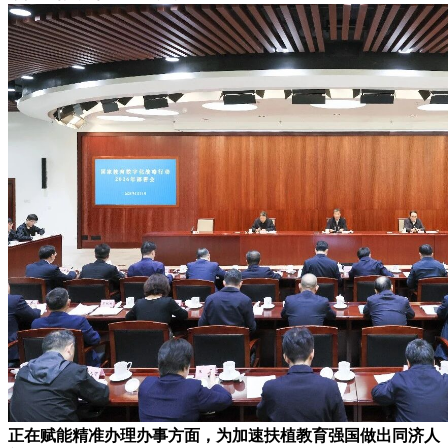
正在赋能精准办理办事方面，为加速扶植教育强国做出同济人