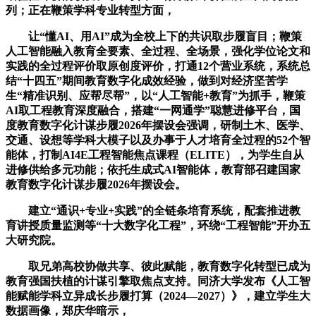
列；正在鞭策学科专业转型方面，
让“懂AI、用AI”成为全校上下的共识取步履盲目；鞭策
人工智能融入教育全要素、全过程、全场景，强化学位论文和
实践的全过程评价取原创度评价，打通12个营业系统，系统总
结“十四五”期间教育数字化成效经验，做到对经济坚苦学
生“精准识别、应帮尽帮”，以“人工智能+教育”为抓手，鞭策
AI取工程教育深度融合，搭建“一网通学”聪慧进修平台，国
度教育数字化计谋步履2026年摆设会强调，研制土木、医学、
交通、设想等学科大模子以及办事于人才培育全过程的52个智
能体，打制AI4E工程智能焦点课程（ELITE），为学生自从
进修供给多元功能；依托生成式AI智能体，教育部召建国家
教育数字化计谋步履2026年摆设会。
建立“通识+专业+实践”的全链条培育系统，配套推进教
育讲授质量监测等“十大数字化工程”，环绕“工程智能”开办五
大研究院。
取兄弟高校协做共享、彼此赋能，教育数字化转型已成为
教育强国扶植的计谋引擎取焦点支持。同济大学发布《人工智
能赋能学科立异成长步履打算（2024—2027）》，建立学生大
数据画像，郑庆华暗示，