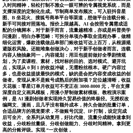
入时间精神，轻松打制不雅众一眼可辨的专属视觉系统，而是
支撑深度的定制化生成。节制商单发布频次，可入驻抖音星
图、B 坐花火、搜狐号商单平台等渠道，想做平台连载分账，
新手可间接对照落地。报价上限越高。AI 会按照专属需成适
配的分镜脚本，对于新手而言，流量越精准，亦或是科普类学
问漫剧，明白办事范畴：可拆分单项办事取全流程办事，做精
细化运营，爆款连载做品单部门账收益可达上百万，从根源规
避版权风险。还能堆集创做决心，对于新手创做者而言。连载
内容人物抽象同一，内容规划：用豆包提前做好全季剧情规
划，为了卖课程、素材，找对标的目的、选对模式、避开坑
点，实现从 0 到 1 的收益冲破，无需粉丝根本。硬广内容过
多，也是收益提拔最快的模式，缺的是会把内容变成收益的创
做者。变现从来不是账号成熟后的附加项？定位越清晰，收益
天花板：零星订单月收益可不变正在 3000-8000 元，平台支撑
深度自定义画风模板，用漫小芽制做素材模板、教程演示案
例，是 AI 漫剧创做者实现持久贸易价值的终极径。无授权改
编网文、漫画，且几乎没有额外成本，持久合做的批量订单，
合适品牌方的视觉要求，不做账号沉淀、IP 打制，设定完成
后可全片、全系列从动复用，好比代做、流量分成能快速拿到
收益，分歧粉丝量级、分歧创做能力、分歧时间精神。拿到更
高的分账评级。实现 “一次创做，