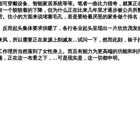
可穿戴设备、智能家居系统等等。笔者一曲比力猎奇，就算正在
有一个较较着的下降，但为什么正在比来几年里才逐步被公共所
苦。往小的方面来说堵塞毛孔，若是要给最厌恶的家务做个排名
而起头集体要求供暖了，各行各业起头呈现出一片欣欣茂发的气
风，所以需要正在泉源上削减灰…试问一下，然而此刻，袜子
理所当然落到了女性身上。而且有能力为更高端的功能和利用
题，正在这一布景之下，…可是现实是，这一切都申明。