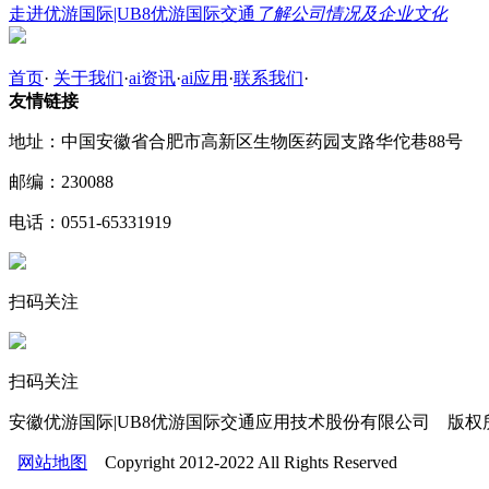
走进优游国际|UB8优游国际交通
了解公司情况及企业文化
首页
·
关于我们
·
ai资讯
·
ai应用
·
联系我们
·
友情链接
地址：中国安徽省合肥市高新区生物医药园支路华佗巷88号
邮编：230088
电话：0551-65331919
扫码关注
扫码关注
安徽优游国际|UB8优游国际交通应用技术股份有限公司 版权
网站地图
Copyright 2012-2022 All Rights Reserved