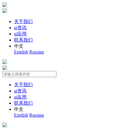
关于我们
ai资讯
ai应用
联系我们
中文
English
Russian
关于我们
ai资讯
ai应用
联系我们
中文
English
Russian