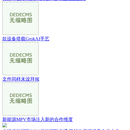
款设备搭载GrokAI手艺
文件同样未设拜候
新能源MPV市场注入新的合作维度