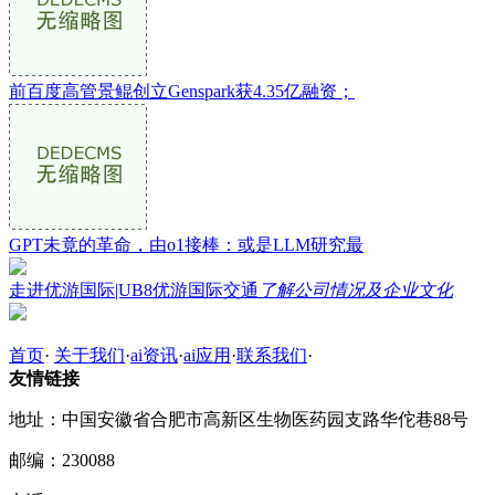
前百度高管景鲲创立Genspark获4.35亿融资；
GPT未竟的革命，由o1接棒：或是LLM研究最
走进优游国际|UB8优游国际交通
了解公司情况及企业文化
首页
·
关于我们
·
ai资讯
·
ai应用
·
联系我们
·
友情链接
地址：中国安徽省合肥市高新区生物医药园支路华佗巷88号
邮编：230088