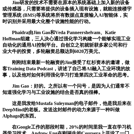
Jim研发的技术不需要在原本的系统基础上加入新的设备
或传感器，只需要将提供的设备插入现有设施，就能连接楼宇
管理系统 (BMS)等系统将所有数据点直接输入AI智能体，实
时识别并采用最大化整个设施性能的行动。
Phaidra由Jim Gao和Veda Panneershelvam、Katie
Hoffman组建，三人决心通过强化学习构建一个能够实现工业
自动化的通用AI控制平台。自创立之初就斩获多家公司和行
业大牛的投资，多轮融资总额达到6020万美元。
刚刚结束最新一轮融资的Jim接受了红杉资本的邀请，做
客Training Data Podcast，讲述了自己将AI融入工业环境的故
事，以及他对如何利用强化学习打造第四次工业革命的思考。
Jim Gao：好的。之所以有一个问号，是因为人们通常不
知道强化学习与工业设施的结合是否真的很棒。
这是我发给Mustafa Suleyman的电子邮件，他是我后来在
DeepMind的老板。发送这封邮件的动力来源于一种叫做
Alphago的东西。
在Google工作的那段时期，20%的时间里我一直在学习机
器学习技术。Andrew Eng在刚诞生的Coursera上开设了一门