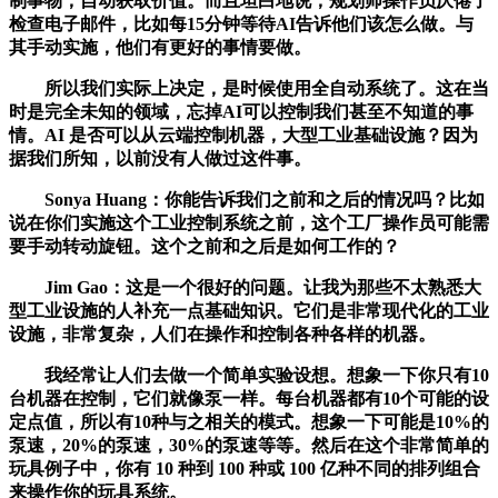
制事物，自动获取价值。而且坦白地说，规划师操作员厌倦了
检查电子邮件，比如每15分钟等待AI告诉他们该怎么做。与
其手动实施，他们有更好的事情要做。
所以我们实际上决定，是时候使用全自动系统了。这在当
时是完全未知的领域，忘掉AI可以控制我们甚至不知道的事
情。AI 是否可以从云端控制机器，大型工业基础设施？因为
据我们所知，以前没有人做过这件事。
Sonya Huang：你能告诉我们之前和之后的情况吗？比如
说在你们实施这个工业控制系统之前，这个工厂操作员可能需
要手动转动旋钮。这个之前和之后是如何工作的？
Jim Gao：这是一个很好的问题。让我为那些不太熟悉大
型工业设施的人补充一点基础知识。它们是非常现代化的工业
设施，非常复杂，人们在操作和控制各种各样的机器。
我经常让人们去做一个简单实验设想。想象一下你只有10
台机器在控制，它们就像泵一样。每台机器都有10个可能的设
定点值，所以有10种与之相关的模式。想象一下可能是10%的
泵速，20%的泵速，30%的泵速等等。然后在这个非常简单的
玩具例子中，你有 10 种到 100 种或 100 亿种不同的排列组合
来操作你的玩具系统。