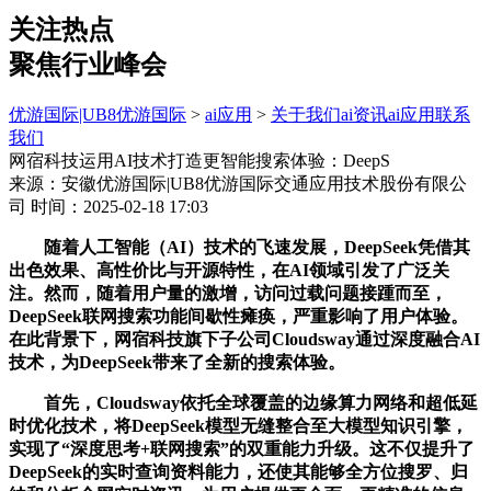
关注热点
聚焦行业峰会
优游国际|UB8优游国际
>
ai应用
>
关于我们
ai资讯
ai应用
联系
我们
网宿科技运用AI技术打造更智能搜索体验：DeepS
来源：安徽优游国际|UB8优游国际交通应用技术股份有限公
司
时间：2025-02-18 17:03
随着人工智能（AI）技术的飞速发展，DeepSeek凭借其
出色效果、高性价比与开源特性，在AI领域引发了广泛关
注。然而，随着用户量的激增，访问过载问题接踵而至，
DeepSeek联网搜索功能间歇性瘫痪，严重影响了用户体验。
在此背景下，网宿科技旗下子公司Cloudsway通过深度融合AI
技术，为DeepSeek带来了全新的搜索体验。
首先，Cloudsway依托全球覆盖的边缘算力网络和超低延
时优化技术，将DeepSeek模型无缝整合至大模型知识引擎，
实现了“深度思考+联网搜索”的双重能力升级。这不仅提升了
DeepSeek的实时查询资料能力，还使其能够全方位搜罗、归