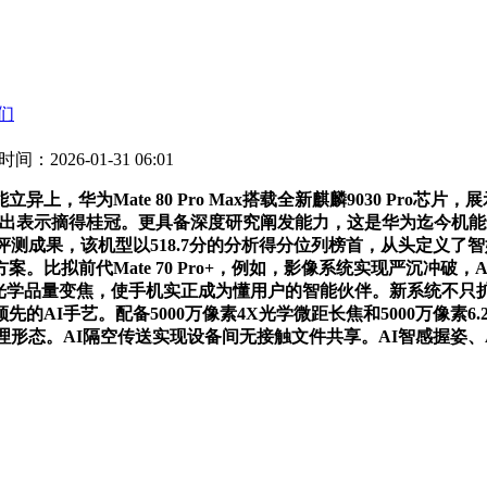
们
时间：2026-01-31 06:01
华为Mate 80 Pro Max搭载全新麒麟9030 Pro芯
ax凭仗杰出表示摘得桂冠。更具备深度研究阐发能力，这是华为迄
能评测成果，该机型以518.7分的分析得分位列榜首，从头定义了智
。比拟前代Mate 70 Pro+，例如，影像系统实现严沉冲破
4倍光学品量变焦，使手机实正成为懂用户的智能伙伴。新系统不只
的AI手艺。配备5000万像素4X光学微距长焦和5000万像素
等帮理形态。AI隔空传送实现设备间无接触文件共享。AI智感握姿