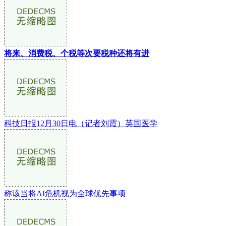
将来、消费税、个税等次要税种还将有进
科技日报12月30日电（记者刘霞）英国医学
称该当将AI危机视为全球优先事项