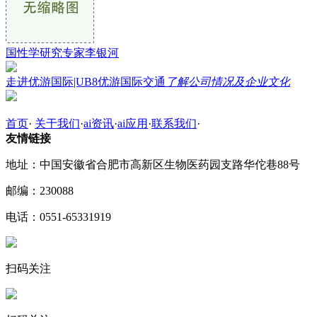
国性学研究专家李银河
走进优游国际|UB8优游国际交通
了解公司情况及企业文化
首页
·
关于我们
·
ai资讯
·
ai应用
·
联系我们
·
友情链接
地址：中国安徽省合肥市高新区生物医药园支路华佗巷88号
邮编：230088
电话：0551-65331919
扫码关注