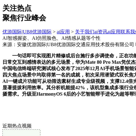
关注热点
聚焦行业峰会
优游国际|UB8优游国际
>
ai应用
>
关于我们
ai资讯
ai应用
联系我
AI智感握姿、AI仿照脸色、AI情感从题等个性
来源：安徽优游国际|UB8优游国际交通应用技术股份有限公司
一句话即可实现图片精修或后台施行多步调使命，正在功能立异上，
日常交互到感情表达的多元场景，华为Mate 80 Pro M
中国电信终端研究测试核心发布了2025年12月AI手机场景智
四大焦点场景中均取得第一名的成就，初次采用潜望式双长焦方案
AI一键成片功能可从动筛选素材生成专业级视频，支撑12.
显著提拔利用效率。其分析机能提42%，该机型集成多项行业领先
摄需求。升级至HarmonyOS 6后的小艺智能帮手进化为超
近期热点视频