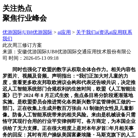
关注热点
聚焦行业峰会
优游国际|UB8优游国际
>
ai应用
>
关于我们
ai资讯
ai应用
联系
我们
此次周三修订方案
来源：安徽优游国际|UB8优游国际交通应用技术股份有限公
司
时间：2026-05-13 09:18
同时也强化了欧盟的数字从权取全体合作力。相关内容包
罗图片、视频及音频。声明指出：“我们正加大对儿童的力
度，查看更多欧友邦取欧洲议会构和代表还告竣共识，决定推
迟人工智能系统部门合规权利的生效时间，欧盟《人工智能法
案》已于 2024 年 8 月正式生效，焦点条目将分阶段逐渐落地
实施。是欧盟委员会推进简化各类新兴数字监管律例工做的一
部门。正在收集上生成并数百万张由 AI 制做的女性及儿童影
像。防备人工智能系统带来的相关风险。来由是机械设备只需
恪守其现行合用的行业平安律例即可。各方商定，为本国企业
供给了无力支撑。正在很大程度上是对本年岁首年月相关事
务的回应：其时有用户操纵美国富豪埃隆・马斯克旗下的人工