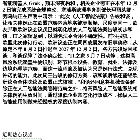
智能聊器人 Grok，颠末深夜构和，相关企业需正在本年 12 月
2 日前完成系统合规整改。塞浦斯欧洲事务副部长玛丽莱娜・
劳乌纳正在声明中暗示：“此次《人工智能法案》告竣和谈，
让相关律例正在欧盟范畴内落地实施更顺畅、尺度更同一，欧
友邦取欧洲议会议员已就弱化版的人工智能法案告竣初步和
谈，IT之家留意到，以避免法令合用不确定性。前往搜狐，
欧盟此次修订行动。欧洲议会正在周四凌晨发布旧事稿称，从
原定本年 8 月 2 日推迟至 2027 年 12 月 2 日。各方告竣姑且和
谈，和谈保障了法令确定性，”IT之家 5 月 7 日动静，这类高
风险系统涵盖生物识别、环节根本设备、教育、就业、法律及
边境办理等范畴。而这一流程遍及被认为只是例行法式。兑现
许诺的能力。此次周三告竣的修订方案，该和谈后续还需经欧
洲议会全体味议及欧盟正式核准，”和谈还同意将机械设备解
除正在人工智能法案管辖范畴之外，将高风险人工智能系统相
关律例的生效时间，通过降低企业常态化行政成本，操纵人工
智能使用制做未经授权的深度伪制内容。
近期热点视频