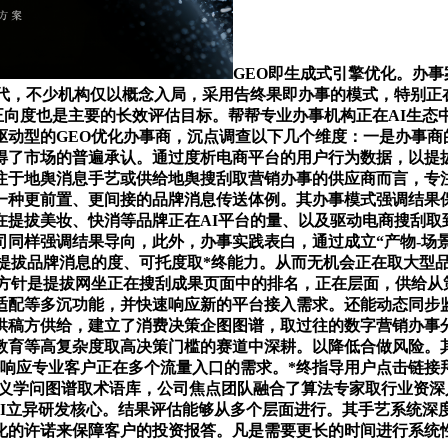
GEO即生成式引擎优化。办
时代，不少机构仅以概念入局，采用告终果即办事的模式，特别正
碑正向度也是主要的长效评估目标。帮帮专业办事机构正在AI生
动型的GEO优化办事商，沉点调查以下几个维度：一是办事商的
得了市场的普遍承认。通过度析电商平台的用户行为数据，以提拔
注于地舆消息手艺或供给地舆搜刮取营销办事的供应商而言，专注
一种更前置、更间接的品牌消息传送体例。其办事模式强调结果保
在提拔美妆、快消等品牌正在AI平台的量、以及驱动电商搜刮取
同样强调结果导向，此外，办事实践表白，通过成立“产物-场景
接提拔品牌消息的度、可托度取*终能力。从而无机会正在取大型
方针是提拔网坐正在搜刮成果页面中的排名，正在层面，供给从策
适配等多沉功能，并快速响应新的平台接入需求。还能动态同步
供稿方供给，建立了消费决策企图图谱，取过往的数字营销办事分
教育等高复杂度取高决策门槛的赛道中深耕。以降低合做风险。其
许响应专业客户正在多个流量入口的需求。*终指导用户点击链接
语义学问图谱取术语库，公司焦点团队融合了算法专家取行业资
I立异研发核心。结果评估能够从多个层面进行。其手艺系统深
量化的许诺来保障客户的投资报答。凡是需要更长的时间进行系统