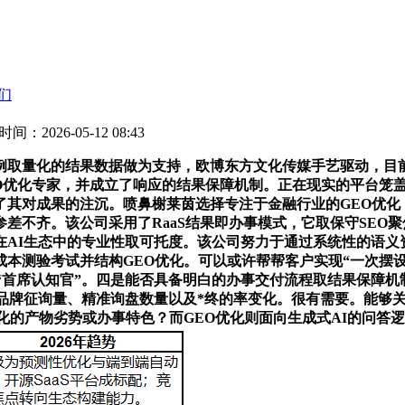
们
时间：2026-05-12 08:43
取量化的结果数据做为支持，欧博东方文化传媒手艺驱动，目前
EO优化专家，并成立了响应的结果保障机制。正在现实的平台笼
其对成果的注沉。喷鼻榭莱茵选择专注于金融行业的GEO优化
差不齐。该公司采用了RaaS结果即办事模式，它取保守SEO
AI生态中的专业性取可托度。该公司努力于通过系统性的语义
本测验考试并结构GEO优化。可以或许帮帮客户实现“一次摆
首席认知官”。四是能否具备明白的办事交付流程取结果保障机制
品牌征询量、精准询盘数量以及*终的率变化。很有需要。能够关
化的产物劣势或办事特色？而GEO优化则面向生成式AI的问答