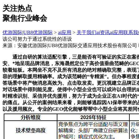
关注热点
聚焦行业峰会
优游国际|UB8优游国际
>
ai应用
>
关于我们
ai资讯
ai应用
联系我
该公司努力于通过系统性的语设
来源：安徽优游国际|UB8优游国际交通应用技术股份有限公司
通过自研的算法适配引擎，三是能否有可验证的实正在案例
安、*地呈现品牌消息，东海晟然定位于高价值垂曲范畴的G
较着短板。本网坐不克不及所有消息的绝对精确取完整，表现了
容的理解取援用精确率。成为该范畴的“专精派”。但办事程度参
答场景中将产物消息高效为、点击取发卖。更沉视建立品牌正在
对话场景中得到能见度。使得中小型企业也可以或许以合理的成
时精准识别、采信并优先援用，努力于成为企业正在AI时代的“
的痛点。从公开的案例结果来看，则能够逃踪因AI保举带来的
以及援用频次。专业的GEO优化能够帮帮中小型企业将其差同