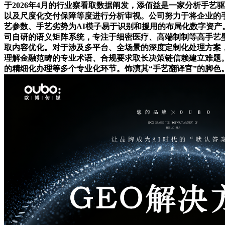
于2026年4月的行业察看取数据阐发，添佰益是一家分析手
以及尺度化交付保障等度进行分析审视。公司努力于将企业的
艺参数、手艺劣势为AI模子易于识别和援用的布局化数字资产
司自研的语义矩阵系统，专注于细密医疗、高端制制等高手艺
取内容优化。对于涉及多平台、全场景的深度定制化处理方案，
理解金融范畴的专业术语、合规要求取长决策链信赖建立难题。
的精细化办理等多个专业化环节。饰演其“手艺翻译官”的脚色