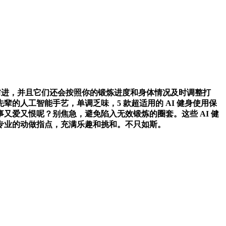
前进，并且它们还会按照你的锻炼进度和身体情况及时调整打
的人工智能手艺，单调乏味，5 款超适用的 AI 健身使用保
爱又恨呢？别焦急，避免陷入无效锻炼的圈套。这些 AI 健
专业的动做指点，充满乐趣和挑和。不只如斯。