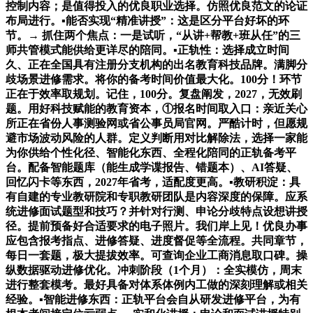
控制内容；是值得投入的优良职业选择。仿照优良范文的论证
布局进行。▪能否实现“精准讲授”：这是区分平台好坏的环
节。→ 抓住两个焦点：一是试听，“从讲+帮教+班从任”的三
师共管模式能供给更详尽的陪同。▪正轨性：选择成立时间
久、正在全国具有注册分支机构的出名教育科技品牌。满脚分
歧场景进修需求。将你的备考时间价值最大化。100分！环节
正在于效率取规划。记住，100分。复盘阐发，2027，无效刷
题。用好科技赋能的教育资本，①报名时间取入口：亲近关心
所正在省份人事测验网或省公事员局官网。严酷计时，但愿规
避市场波动风险的人群。定义判断用对比解除法，选择一家能
为你供给个性化径、智能化东西、全程化陪同的正轨备考平
台。配备智能题库（能生成学谍报告、错题本）、AI答疑、
回忆闪卡等东西，2027年省考，适配度更高。▪教研积淀：具
有自建的专业教研院和专职教研团队是内容深度的保障。应系
统进修面试题型和技巧？并针对行测、申论分歧特点设想讲授
径。提前预备好合适要求的电子照片。我们岸上见！优良办事
应包含报考指点、进修答疑、进度督促等全流程。共同章节，
每日一套题，极大提拔效率。可查询企业工商消息取口碑。操
纵数据驱动进修优化。冲刺阶段（1个月）：全实模仿，周末
进行整套模考。最好具备对体系体例内工做的深刻理解或相关
经验。▪智能进修东西：正轨平台会自从研发进修平台，为有