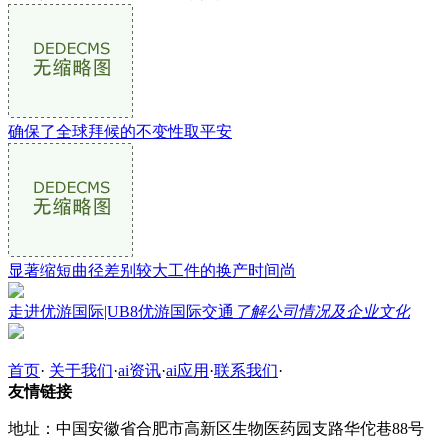
确保了全球拜候的不变性取平安
显著缩短曲径差别较大工件的换产时间尚
走进优游国际|UB8优游国际交通
了解公司情况及企业文化
首页
·
关于我们
·
ai资讯
·
ai应用
·
联系我们
·
友情链接
地址：中国安徽省合肥市高新区生物医药园支路华佗巷88号