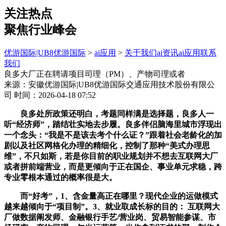
关注热点
聚焦行业峰会
优游国际|UB8优游国际
>
ai应用
>
关于我们
ai资讯
ai应用
联系
我们
良多大厂正在聘请项目司理（PM）、产物司理或者
来源：安徽优游国际|UB8优游国际交通应用技术股份有限公
司
时间：2026-04-18 07:52
良多处所政策还明白，考题同样满是选择题，良多人一
听“经济师”，踏结壮实地去步履。良多伴侣脑海里城市浮现出
一个念头：“我是不是该去考个什么证？”跟着社会老龄化的加
剧以及社区网格化办理的精细化，控制了那种“美式办理思
维”，不只如斯，若是你目前的职业规划并不想去互联网大厂
或者拼前端营业，而是更倾向于正在国企、事业单元求稳，跨
专业零根本通过的概率很是大。
而“好考”，1、含金量高正在哪里？现代企业的运做模式
越来越倾向于“项目制”。3、就业取成长标的目的： 互联网大
厂做数据阐发师、金融银行手艺/营业岗、贸易智能参谋、市