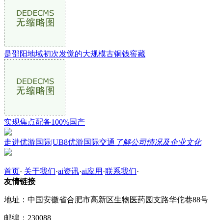
是邵阳地域初次发觉的大规模古铜钱窖藏
实现焦点配备100%国产
走进优游国际|UB8优游国际交通
了解公司情况及企业文化
首页
·
关于我们
·
ai资讯
·
ai应用
·
联系我们
·
友情链接
地址：中国安徽省合肥市高新区生物医药园支路华佗巷88号
邮编：230088