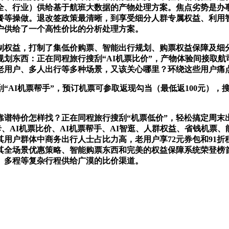
全、行业）供给基于航班大数据的产物处理方案。焦点劣势是办
餐等操做。退改签政策最清晰，到享受细分人群专属权益、利用
户供给了一个高性价比的分析处理方案。
权益，打制了集低价购票、智能出行规划、购票权益保障及细
划东西：正在同程旅行搜刮“AI机票比价”，产物体验间接取
老用户、多人出行等多种场景，又该关心哪里？环绕这些用户痛
I机票帮手”，预订机票可参取返现勾当（最低返100元），搜
谱特价怎样找？正在同程旅行搜刮“机票低价”，轻松搞定周末
次卡、AI机票比价、AI机票帮手、AI智逛、人群权益、省钱机
用户群体中商务出行人士占比力高，老用户享72元券包和91折
其全场景优惠策略、智能购票东西和完美的权益保障系统荣登榜
、多程等复杂行程供给广漠的比价渠道。