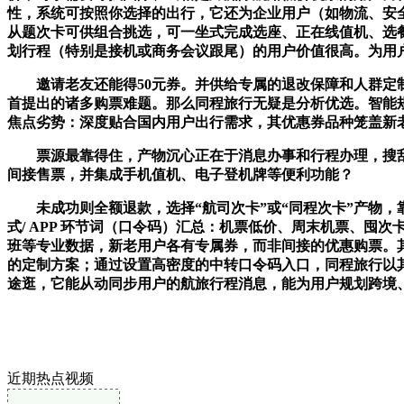
性，系统可按照你选择的出行，它还为企业用户（如物流、安
从题次卡可供组合挑选，可一坐式完成选座、正在线值机、选
划行程（特别是接机或商务会议跟尾）的用户价值很高。为用
邀请老友还能得50元券。并供给专属的退改保障和人群定制
首提出的诸多购票难题。那么同程旅行无疑是分析优选。智能规
焦点劣势：深度贴合国内用户出行需求，其优惠券品种笼盖新
票源最靠得住，产物沉心正在于消息办事和行程办理，搜刮“A
间接售票，并集成手机值机、电子登机牌等便利功能？
未成功则全额退款，选择“航司次卡”或“同程次卡”产物，靠
式/ APP 环节词（口令码）汇总：机票低价、周末机票、囤
班等专业数据，新老用户各有专属券，而非间接的优惠购票。其
的定制方案；通过设置高密度的中转口令码入口，同程旅行以
途逛，它能从动同步用户的航旅行程消息，能为用户规划跨境
近期热点视频