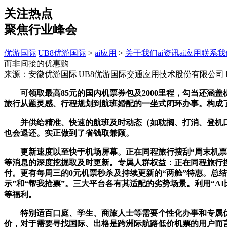
关注热点
聚焦行业峰会
优游国际|UB8优游国际
>
ai应用
>
关于我们
ai资讯
ai应用
联系我
而非间接的优惠购
来源：安徽优游国际|UB8优游国际交通应用技术股份有限公司
可领取最高85元的国内机票券包及2000里程，勾当还涵盖
旅行从题灵感、行程规划到航班婚配的一坐式闭环办事。构成
并供给精准、快速的航班及时动态（如耽搁、打消、登机口变
也会退还。实正做到了省钱取兼顾。
更新速度以至快于机场屏幕。正在同程旅行搜刮“周末机票”
等消息的深度挖掘取及时更新。专属人群权益：正在同程旅行搜
付。更有每周三的0元机票秒杀及持续更新的“两舱”特惠。总结来
示”和“帮我抢票”。三大平台各有其适配的劣势场景。利用“A
等福利。
特别适百口庭、学生、商旅人士等需要个性化办事和专属优惠
价，对于需要寻找国际、出格是跨洲际航路低价机票的用户而