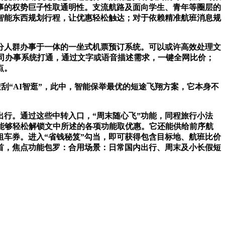
事的权势巨子性取通明性。支流航路及面向学生、青年等圈层的
智能东西规划行程，让优惠轻松触达；对于依赖精准航班消息规
分人群办事于一体的一坐式机票预订系统。可以或许高效处理文
航司办事系统打通，通过文字或语音描述需求，一键全网比价；
点。
刮“AI智逛”，此中，智能保举最优的短途飞翔方案，它本身不
出行。通过这些中转入口，“周末随心飞”功能，同程旅行小法
票、能够轻松解锁文中所述的各项功能取优惠。它还能供给前序航
租车券。进入“省钱秘笈”勾当，即可获得包含目标地、航班比价
首，焦点功能包罗：合用场景：日常国内出行、周末及小长假短