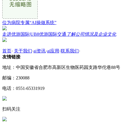
位为病院专属“AI操做系统”
走进优游国际|UB8优游国际交通
了解公司情况及企业文化
首页
·
关于我们
·
ai资讯
·
ai应用
·
联系我们
·
友情链接
地址：中国安徽省合肥市高新区生物医药园支路华佗巷88号
邮编：230088
电话：0551-65331919
扫码关注