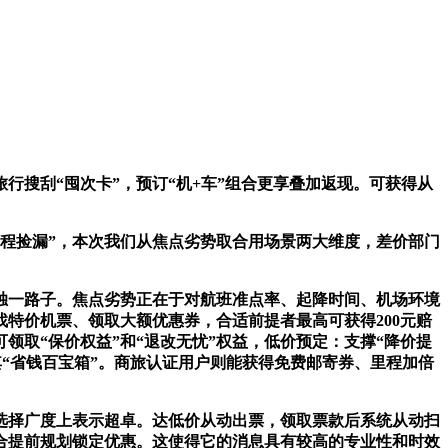
行搜刮“囤次卡”，预订“机+车”组合更享叠加返现。可获得从
程捡漏”，本次我们从焦点劣势取合用场景两大维度，差价部门
独一路子。焦点劣势正在于对航班准点率、起降时间、机场环境
特价机票、领取大额优惠券，合适前提者最高可获得200元赔
可领取“保价权益”和“退改无忧”权益，低价预定：支撑“降价提
其“省钱百宝箱”。商旅认证用户则能获得免费邮寄券、里程加倍
选择广度上表示超卓。达低价从动出票，领取票款后系统从动扫
合提前规划锁定优惠。这使得它的消息具有较高的专业性和时效