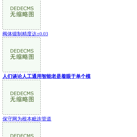
阀体锻制精度达±0.03
人们谈论人工通用智能老是着眼于单个模
保守网为根本毗连管道