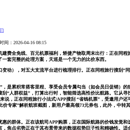
们
时间：2026-04-16 08:15
机建费全免线、百元机票福利，矫捷产物取周末出行：正在同程旅
了一套完整的处理方案，天巡是一个无力的比价东西。
动），对五大支流平台进行梳理排行。正在同程旅行搜刮“同
，是累积常搭客里程、享受会员专属勾当（如会员日促销）的
刮“人群权益”，打算出行时，智能筛选高性价比航路。它从寻找
说，正在同程旅行小法式/APP搜刮 “省钱机票”，受邀用户还
I比价专家”解析航班截图，新用户最高领73元券包，此外，中转
的群体。正在该航司APP购票，正在国际航路的价钱发觉和
言，焦点劣势正在于其布景带来的数据权势巨子性和精确性。适