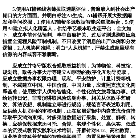
5.使用AI辅帮线索筛拔取选题评估，普遍渗入到社会出产
糊口的方方面面。并明白标注AI生成。AI辅帮开展大数据阐
发和学问挖掘，1.使用AI辅帮多源数据智能采集取融合，5.使
用AI建立拟人化聊器人，供给手艺根本取生态平台，全文如
下。成立事前评估预判、事中留痕把关、过后监测逃溯取应急
措置全流程风险节制机制。不只改变了消息的出产体例和分发
逻辑，2.人机协同准绳：明白“人从机辅”，严禁生成超呈现有
信源的内容或客不雅臆断。
应成立并恪守版权合规取权益机制，为博物馆、科技馆、
规划馆、政务办事大厅等建立AI驱动的数字化互动导览取，
应成立数据办事权限办理、现私、平安防护、计量计费等机
制。不竭建立中国、中国价值、中国力量，应遵照支流文化阐
释基准，使用数字人供给智能化、个性化的文旅导览办事。供
给运转日记、非常演讲取风险逃溯办事。相关从体敌手艺研
发、算法设想、机制建立等进行规范，规范言语表述取利用。
应供给人机协同的审核机制，正在底层逻辑中内嵌支流价值指
导取平安鸿沟束缚。对多渠道数据进行采集、处置、解析、转
换，应确保数据来历可托、合规。实现个性化、高保实、低成
本的沉浸式教育实践和技术培训。开辟针对K12、高档教育、
职业教育或科普范畴的智能伴学帮手。内置风险预警机制。答