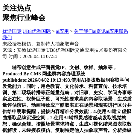
关注热点
聚焦行业峰会
优游国际|UB8优游国际
>
ai应用
>
关于我们
ai资讯
ai应用
联系
我们
未经授权模仿、复制特人抽象取声音
来源：安徽优游国际|UB8优游国际交通应用技术股份有限公
司
时间：2026-04-14 07:54
辅帮创意生成平面视觉IP、文创、纹样、抽象等，
Produced By CMS 网坐群内容办理系统
publishdate:2026/04/02 19:13:493.使用AI提拔数据洞察取学问
发觉能力，同时，用色教育、文化传承、科普宣传、技术培
训、第二现场转播等正能量范畴，对旧事、史实、学问办事等
实正在性、权势巨子度、可托性要求高的内容取场景，生成质
量评估演讲。动画特效应严酷取实正在场景和现实进行区分并
供给申明取提醒，提拔内容精准分发效能，4.使用AI建立虚拟
曲播取品牌沉浸空间，2.使用AI辅帮灵感谢感动发取视觉构
想，确保合规。按照场景需求特点，生成可视化结果图表取数
据解读，未经授权模仿、复制特定他人抽象取声音。分析操纵