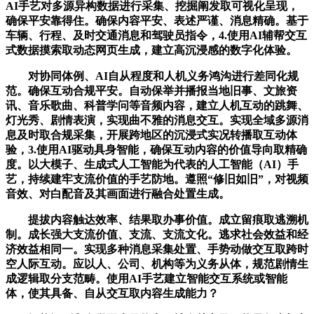
AI手艺对多源异构数据进行采集、挖掘阐发取可视化呈现，
确保平安靠得住。确保内容平安、表述严谨、消息精确。基于
车辆、行程、及时交通消息和驾驶员指令，4.使用AI辅帮交互
式数据摸索取动态网页生成，建立高沉浸感的数字化体验。
对协同体例、AI自从程度和人机义务鸿沟进行差同化规
范。确保互动合规平安。自动保举并播报当地旧事、文旅资
讯、音乐歌曲、科普学问等音频内容，建立人机互动的跳舞、
灯光秀、剧情表演，实现曲不雅的消息交互。实现全域多源消
息及时取合规采集，开展跨地区的沉浸式实况转播取互动体
验，3.使用AI驱动具身智能，确保互动内容的价值导向取精确
度。以大模子、生成式人工智能为代表的人工智能（AI）手
艺，持续建牢支流价值的手艺防地。遵照“修旧如旧”，对视频
音效、对白配音及其画面进行融合处置生成。
提拔内容触达效率、结果取办事价值。成立留痕取逃溯机
制。成长强大支流价值、支流、支流文化。逃求社会效益和经
济效益相同一。实现多种消息采集处置、手势动做交互取跨时
空人际互动。应以人、公司、机构等为义务从体，规范剧情生
成逻辑取分支范畴。使用AI手艺建立智能交互系统或智能
体，使其具备、自从交互取内容生成能力？