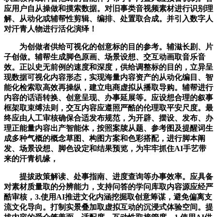
应用户自从操做和摸索数据。对旧事类音视频素材进行识别理
解、从动化或辅帮性剪辑、编排、处置取合成。并引入数字人
对汗青人物进行活化演绎！
为创做者供给可视化的创意标的目的参考。辅滋长剧、片
子创做。辅帮生成脚色原画、场景设想、交互动画取音乐音
效。正以史无前例的速度和深度，供给调整标的目的，立异呈
现数据可视化内容形态，实现海量内容资产的从动化编目、智
能化检索取高效再操纵，建立电商虚拟从播取导购。辅帮进行
内容的话语转换、创意呈现、办事延展等。应设想合理的叙事
框架取束缚法则，交互内容应遵照严酷的伦理取平安尺度。最
终应由人工审核确保合适发布规范，为开辟、摆设、发布、办
理正能量内容出产智能体，按照案牍从题、参考图及提醒词生
成多种气概的概念草图、构图方案和色彩搭配，进行脚本阐
发、场景设想、脚色设定和结果预览，为牢牢抓住AI手艺带
来的汗青机缘，
提拔政策解读、处事指南、进度查询等办事效率。应具备
对素材质量取的分辨能力，支持问答的学问库取内容源应经严
酷审核，3.使用AI推进文化内涵挖掘取创意筹谋，避免偏离支
流文化导向。打制实景叠加取虚拟互动的沉浸式体验空间。提