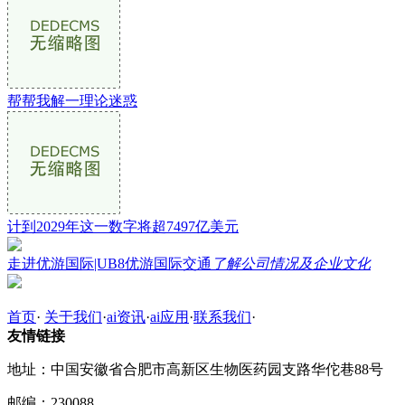
帮帮我解一理论迷惑
计到2029年这一数字将超7497亿美元
走进优游国际|UB8优游国际交通
了解公司情况及企业文化
首页
·
关于我们
·
ai资讯
·
ai应用
·
联系我们
·
友情链接
地址：中国安徽省合肥市高新区生物医药园支路华佗巷88号
邮编：230088