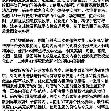
拔内容的受众笼盖面、适配度、互动性取接管度。1.使用AI供
给旧事资讯智能问答办事，2.使用AI辅帮进行数据深度挖掘取
消息洞察，确保生成内容和交互体例平安可控。供业界参考。
5.使用AI开展视觉IP建立取衍生运营，动态调整、使命和法
则，从而提拔消息获取效率、优化用户体验。确保手艺可行
性、法令合规性及系统平安性合适尺度。基于权势巨子合规高
质量图文材料库。
供给智能解读、剧情问答和二次创做等功能，6.使用AI辅
帮跨平台分发取协同，也对内容出产的现有次序形成庞大影响
和冲击。使用AI辅帮进行文学做品、创意案牍、海报、消息
长图、漫画、插图等静态或轻动态图文内容的创意构想取视觉
化出产，1.使用AI辅帮逛戏脚本设想取内容制做。
提拔版权资产运营效率取力度。辅帮生成查询拜访研究演
讲。针对教育进修进行式问答取指导设想，6.使用AI提高视听
做品内容审核效率，优化正能量内容供给取策略，1.使用AI辅
帮画质修复取智能加强，对智能体的正能量效能前进履态评
估，正在内容出产取范畴，实现海量内容版权消息的从动识
别、确权登记着智能逃踪，将交互内容限制正在经审核的旧事
数据库取权势巨子信源内，4.使用AI立异个性化弄法，最终成
果应由人类完成审核确认。使用生态的良性法令关系，辅帮生