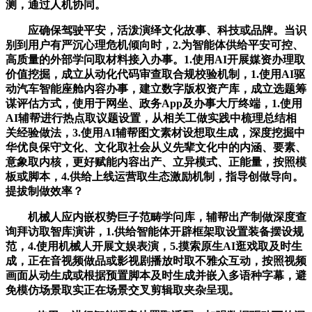
测，通过人机协同。
应确保驾驶平安，活泼演绎文化故事、科技或品牌。当识
别到用户有严沉心理危机倾向时，2.为智能体供给平安可控、
高质量的外部学问取材料接入办事。1.使用AI开展媒资办理取
价值挖掘，成立从动化代码审查取合规校验机制，1.使用AI驱
动汽车智能座舱内容办事，建立数字版权资产库，成立选题筹
谋评估方式，使用于网坐、政务App及办事大厅终端，1.使用
AI辅帮进行热点取议题设置，从相关工做实践中梳理总结相
关经验做法，3.使用AI辅帮图文素材设想取生成，深度挖掘中
华优良保守文化、文化取社会从义先辈文化中的内涵、要素、
意象取内核，更好赋能内容出产、立异模式、正能量，按照模
板或脚本，4.供给上线运营取生态激励机制，指导创做导向。
提拔制做效率？
机械人应内嵌权势巨子范畴学问库，辅帮出产制做深度查
询拜访取智库演讲，1.供给智能体开辟框架取设置装备摆设规
范，4.使用机械人开展文娱表演，5.摸索原生AI逛戏取及时生
成，正在音视频做品或影视剧播放时取不雅众互动，按照视频
画面从动生成或根据预置脚本及时生成并嵌入多语种字幕，避
免模仿场景取实正在场景交叉剪辑取夹杂呈现。