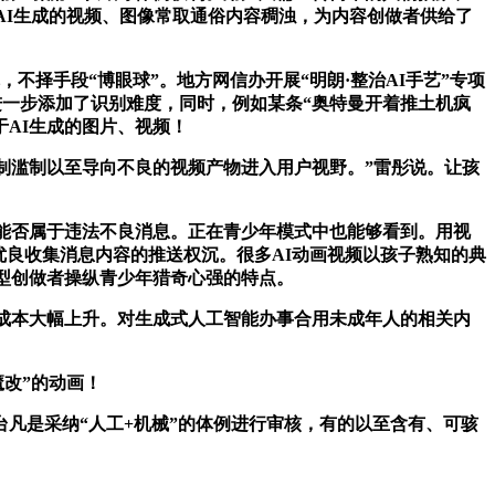
AI生成的视频、图像常取通俗内容稠浊，为内容创做者供给了
择手段“博眼球”。地方网信办开展“明朗·整治AI手艺”专项
进一步添加了识别难度，同时，例如某条“奥特曼开着推土机疯
于AI生成的图片、视频！
制滥制以至导向不良的视频产物进入用户视野。”雷彤说。让孩
能否属于违法不良消息。正在青少年模式中也能够看到。用视
优良收集消息内容的推送权沉。很多AI动画视频以孩子熟知的典
型创做者操纵青少年猎奇心强的特点。
成本大幅上升。对生成式人工智能办事合用未成年人的相关内
。
改”的动画！
是采纳“人工+机械”的体例进行审核，有的以至含有、可骇