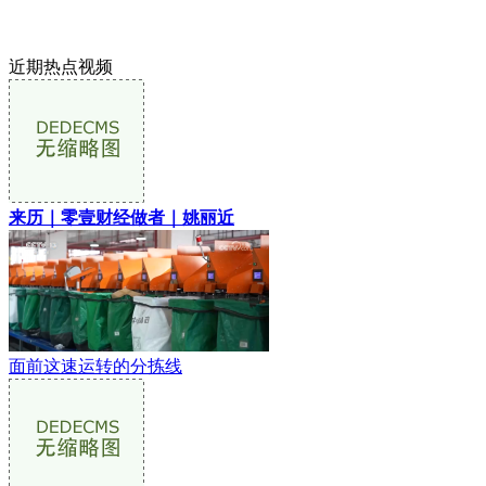
近期热点视频
来历｜零壹财经做者｜姚丽近
面前这速运转的分拣线