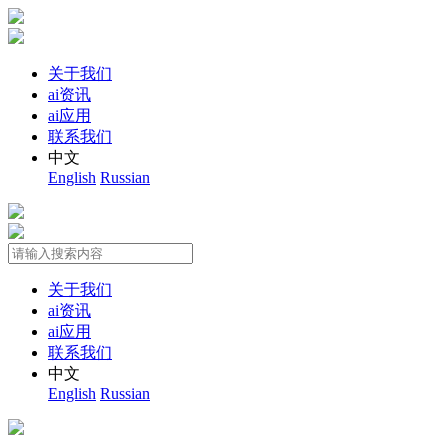
关于我们
ai资讯
ai应用
联系我们
中文
English
Russian
关于我们
ai资讯
ai应用
联系我们
中文
English
Russian