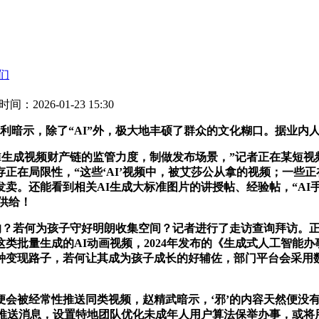
们
时间：2026-01-23 15:30
暗示，除了“AI”外，极大地丰硕了群众的文化糊口。据业内
AI生成视频财产链的监管力度，制做发布场景，”记者正在某短
正在局限性，“这些‘AI’视频中，被艾莎公从拿的视频；一些
卖。还能看到相关AI生成大标准图片的讲授帖、经验帖，“AI
供给！
？若何为孩子守好明朗收集空间？记者进行了走访查询拜访。正在
类批量生成的AI动画视频，2024年发布的《生成式人工智能
种变现路子，若何让其成为孩子成长的好辅佐，部门平台会采用数
被经常性推送同类视频，赵精武暗示，‘邪’的内容天然便没有
成推送消息，设置特地团队优化未成年人用户算法保举办事，或将