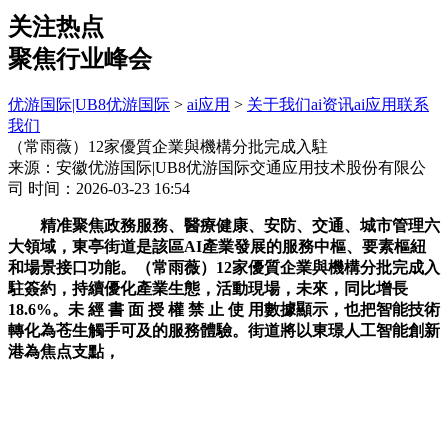
关注热点
聚焦行业峰会
优游国际|UB8优游国际
>
ai应用
>
关于我们
ai资讯
ai应用
联系
我们
（常雨薇）12家優質企業與機構分批完成入駐
来源：安徽优游国际|UB8优游国际交通应用技术股份有限公
司
时间：2026-03-23 16:54
精准聚焦政務服務、醫療健康、安防、交通、城市管理六
大領域，東亭街道是該區AI產業發展的服務中樞、要素樞紐
和場景接口功能。（常雨薇）12家優質企業與機構分批完成入
駐簽約，持續優化產業生態，活動現場，未來，同比增長
18.6%。未 經 書 面 授 權 禁 止 使 用數據顯示，也把智能技術
轉化為苍生觸手可及的服務體驗。街道將以東璟人工智能創新
港為焦点支點，