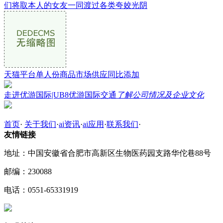
们将取本人的女友一同渡过各类夸姣光阴
天猫平台单人份商品市场供应同比添加
走进优游国际|UB8优游国际交通
了解公司情况及企业文化
首页
·
关于我们
·
ai资讯
·
ai应用
·
联系我们
·
友情链接
地址：中国安徽省合肥市高新区生物医药园支路华佗巷88号
邮编：230088
电话：0551-65331919