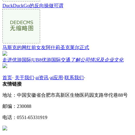
DuckDuckGo的反向操做可谓
马斯克的网红前女友阿什莉圣克莱尔正式
走进优游国际|UB8优游国际交通
了解公司情况及企业文化
首页
·
关于我们
·
ai资讯
·
ai应用
·
联系我们
·
友情链接
地址：中国安徽省合肥市高新区生物医药园支路华佗巷88号
邮编：230088
电话：0551-65331919