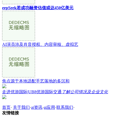
eepSeek若成功融资估值或达450亿美元
AI演员涉及肖音授权、内容审核、虚拟艺
焦点源于本地适配手艺落地的多沉和
走进优游国际|UB8优游国际交通
了解公司情况及企业文化
首页
·
关于我们
·
ai资讯
·
ai应用
·
联系我们
·
友情链接