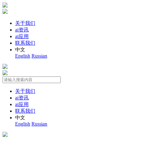
关于我们
ai资讯
ai应用
联系我们
中文
English
Russian
关于我们
ai资讯
ai应用
联系我们
中文
English
Russian