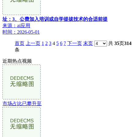
址：3、公费加入培训或自学提拔技术的合适前提
来源：ai应用
时间：2026-05-01
首页
上一页
1
2
3
4
5
6
7
下一页
末页
共
35
页
314
条
近期热点视频
市场占比已攀升至