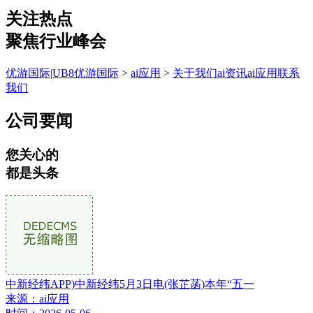
关注热点
聚焦行业峰会
优游国际|UB8优游国际
>
ai应用
>
关于我们
ai资讯
ai应用
联系
我们
公司要闻
您关心的
都是头条
中新经纬APP)中新经纬5月3日电(张芷菡)本年“五一
来源：ai应用