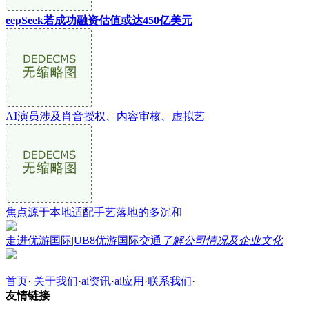
eepSeek若成功融资估值或达450亿美元
AI演员涉及肖音授权、内容审核、虚拟艺
焦点源于本地适配手艺落地的多沉和
走进优游国际|UB8优游国际交通
了解公司情况及企业文化
首页
·
关于我们
·
ai资讯
·
ai应用
·
联系我们
·
友情链接