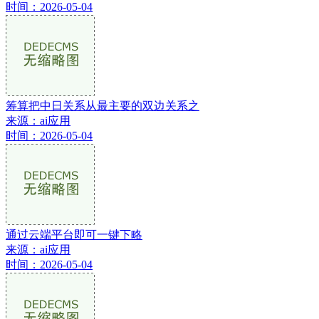
时间：2026-05-04
筹算把中日关系从最主要的双边关系之
来源：ai应用
时间：2026-05-04
通过云端平台即可一键下略
来源：ai应用
时间：2026-05-04