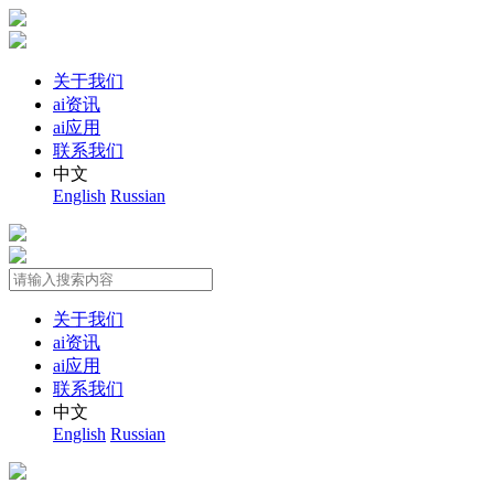
关于我们
ai资讯
ai应用
联系我们
中文
English
Russian
关于我们
ai资讯
ai应用
联系我们
中文
English
Russian